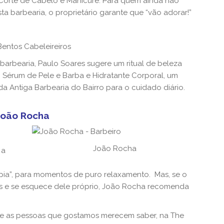
orte de Cabelo e Manicure. Para quem ainda não
ta barbearia, o proprietário garante que “vão adorar!”
Bentos Cabeleireiros
barbearia, Paulo Soares sugere um ritual de beleza
Sérum de Pele e Barba e Hidratante Corporal, um
 Antiga Barbearia do Bairro para o cuidado diário.
João Rocha
João Rocha
 a
apia”, para momentos de puro relaxamento. Mas, se o
os e se esquece dele próprio, João Rocha recomenda
ue as pessoas que gostamos merecem saber, na The