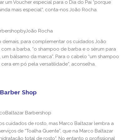
r um Voucher especial para o Dia do Pai “porque
nda mais especial”, conta-nos João Rocha.
arbershopbyJoão Rocha
o demais, para complementar os cuidados João
 com a barba, “o shampoo de barba e o sérum para
a, um bálsamo da marca”. Para o cabelo “um shampoo
era em pó pela versatilidade”, aconselha.
 Barber Shop
rcoBaltazar Barbershop
s cuidados de rosto, mas Marco Baltazar lembra a
serviços de “Toalha Quente”, que na Marco Baltazar
dratação total de rosto”. No entanto o profissional