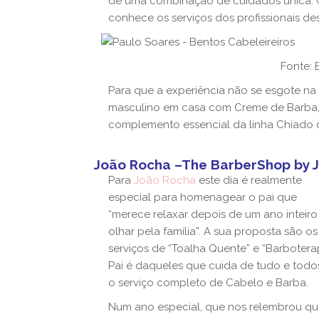
de uma combinação de cuidados única: C
conhece os serviços dos profissionais des
Fonte: 
Para que a experiência não se esgote na 
masculino em casa com Creme de Barba, 
complemento essencial da linha Chiado da
João Rocha –The BarberShop by 
Para
João Rocha
este dia é realmente
especial para homenagear o pai que
“merece relaxar depois de um ano inteiro
olhar pela família”. A sua proposta são os
serviços de “Toalha Quente” e “Barboter
Pai é daqueles que cuida de tudo e tod
o serviço completo de Cabelo e Barba.
Num ano especial, que nos relembrou q