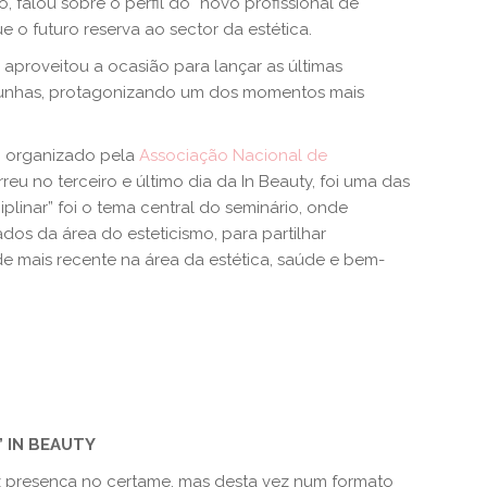
o, falou sobre o perfil do “novo profissional de
ue o futuro reserva ao sector da estética.
 aproveitou a ocasião para lançar as últimas
e unhas, protagonizando um dos momentos mais
a, organizado pela
Associação Nacional de
reu no terceiro e último dia da In Beauty, foi uma das
iplinar” foi o tema central do seminário, onde
dos da área do esteticismo, para partilhar
e mais recente na área da estética, saúde e bem-
 IN BEAUTY
presença no certame, mas desta vez num formato