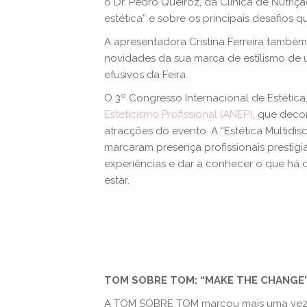
o Dr. Pedro Queiroz, da Clínica de Nutriçã
estética” e sobre os principais desafios q
A apresentadora Cristina Ferreira também
novidades da sua marca de estilismo d
efusivos da Feira.
O 3º Congresso Internacional de Estétic
Esteticismo Profissional (ANEP)
, que decor
atracções do evento. A “Estética Multidisc
marcaram presença profissionais prestigia
experiências e dar a conhecer o que há d
estar.
TOM SOBRE TOM: “MAKE THE CHANGE”
A TOM SOBRE TOM marcou mais uma vez 