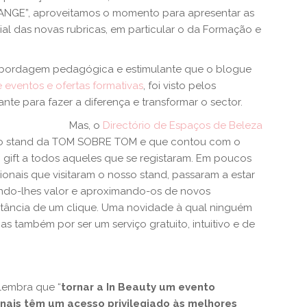
ANGE”, aproveitamos o momento para apresentar as
al das novas rubricas, em particular o da Formação e
 abordagem pedagógica e estimulante que o blogue
 eventos e ofertas formativas
, foi visto pelos
nte para fazer a diferença e transformar o sector.
Mas, o
Directório de Espaços de Beleza
o ao stand da TOM SOBRE TOM e que contou com o
 gift a todos aqueles que se registaram. Em poucos
ionais que visitaram o nosso stand, passaram a estar
tando-lhes valor e aproximando-os de novos
istância de um clique. Uma novidade à qual ninguém
as também por ser um serviço gratuito, intuitivo e de
elembra que “
tornar a In Beauty um evento
onais têm um acesso privilegiado às melhores