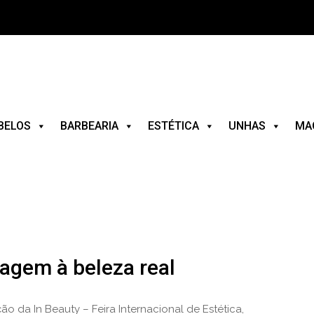
BELOS
BARBEARIA
ESTÉTICA
UNHAS
MA
agem à beleza real
ão da In Beauty – Feira Internacional de Estética,