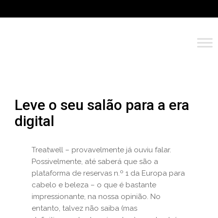
Leve o seu salão para a era
digital
Treatwell – provavelmente já ouviu falar.
Possivelmente, até saberá que são a
plataforma de reservas n.º 1 da Europa para
cabelo e beleza – o que é bastante
impressionante, na nossa opinião. No
entanto, talvez não saiba (mas