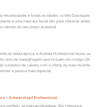
 necessidades e todas as idades, os três Quiosques
iante e uma máscara facial são para oferecer antes,
no devido ao seu preço acessível.
rísticas desta época, a Andreia Professional reuniu os
rets, dois de maquilhagem que incluem um código QR
 de cuidados de cabelo com a oferta da mais recente
eender a pessoa mais especial.
ura
e
Schwarzkopf Professional
iro perfeito, as marcas Kérastase, Shu Uemura e