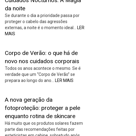
Cuidados Nocturnos: A Magia
da noite
Se durante o dia a prioridade passa por
proteger o cabelo das agressões
externas, a noite é o momento ideal…
LER
MAIS
Corpo de Verão: o que há de
novo nos cuidados corporais
Todos os anos acontece o mesmo. Se é
verdade que um “Corpo de Verão” se
prepara ao longo do ano…
LER MAIS
A nova geração da
fotoproteção: proteger a pele
enquanto rotina de skincare
Há muito que os produtos solares fazem
parte das recomendações feitas por
esteticistas em cabine, sobretudo após