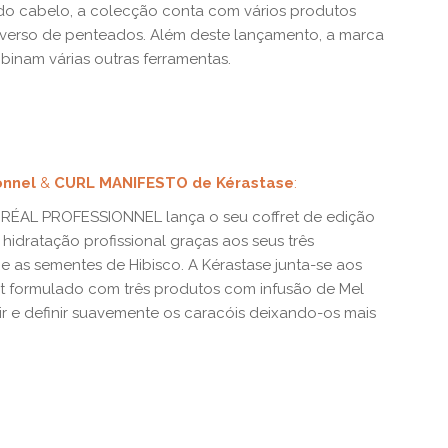
 do cabelo, a colecção conta com vários produtos
universo de penteados. Além deste lançamento, a marca
binam várias outras ferramentas.
onnel
&
CURL MANIFESTO de Kérastase
:
’ORÉAL PROFESSIONNEL lança o seu coffret de edição
 hidratação profissional graças aos seus três
H e as sementes de Hibisco. A Kérastase junta-se aos
t formulado com três produtos com infusão de Mel
ir e definir suavemente os caracóis deixando-os mais