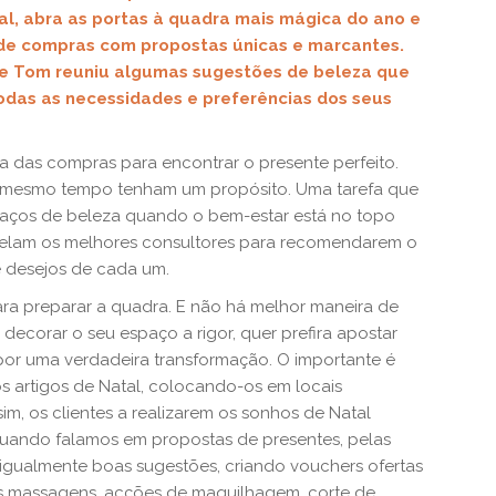
al, abra as portas à quadra mais mágica do ano e
 de compras com propostas únicas e marcantes.
e Tom reuniu algumas sugestões de beleza que
odas as necessidades e preferências dos seus
ma das compras para encontrar o presente perfeito.
 mesmo tempo tenham um propósito. Uma tarefa que
aços de beleza quando o bem-estar está no topo
revelam os melhores consultores para recomendarem o
 desejos de cada um.
ara preparar a quadra. E não há melhor maneira de
 decorar o seu espaço a rigor, quer prefira apostar
r uma verdadeira transformação. O importante é
 artigos de Natal, colocando-os em locais
m, os clientes a realizarem os sonhos de Natal
quando falamos em propostas de presentes, pelas
 igualmente boas sugestões, criando vouchers ofertas
das massagens, acções de maquilhagem, corte de