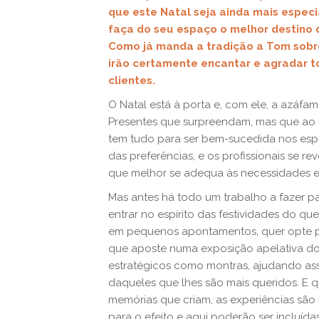
que este Natal seja ainda mais especi
faça do seu espaço o melhor destino
Como já manda a tradição a Tom sobr
irão certamente encantar e agradar t
clientes.
O Natal está à porta e, com ele, a azáfa
Presentes que surpreendam, mas que ao
tem tudo para ser bem-sucedida nos esp
das preferências, e os profissionais se 
que melhor se adequa às necessidades e
Mas antes há todo um trabalho a fazer p
entrar no espírito das festividades do que
em pequenos apontamentos, quer opte po
que aposte numa exposição apelativa dos
estratégicos como montras, ajudando assi
daqueles que lhes são mais queridos. E 
memórias que criam, as experiências são
para o efeito e aqui poderão ser incluí