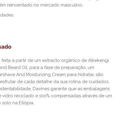
 têm reinventado no mercado masculino.
idades.
sado
 feita a partir de um extracto orgânico de Alkekengi.
nd Beard Oil, para a fase de preparação, um
ershave And Moisturizing Cream para hidratar, são
frutar de cada detalhe da sua rotina de cuidados.
tentabilidade, Davines garante que as embalagens
 de vidro reciclado e 100% compensadas através de um
 solo na Etiópia.