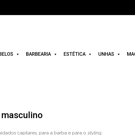
BELOS
BARBEARIA
ESTÉTICA
UNHAS
MA
 masculino
uidados capilares, para a barba e para o
styling
,