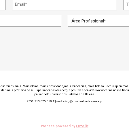
Email
Te
*
Área
Profissional
*
 queremos mais. Mais ideias, mais criatividade, mais tendências, mais beleza. Porque queremos 
estar mais próximos de si. Espalhar ondas de energia positiva e convidá-lo a vibrar na nossa freq
paixão pelo universo dos Cabelos e da Beleza.
+351 213 825 610
T
|
marketing@companhiadascores.pt
Website powered by
Fuzelift