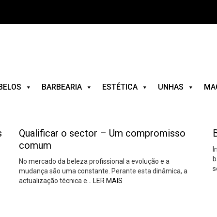
BELOS
BARBEARIA
ESTÉTICA
UNHAS
MA
s
Qualificar o sector – Um compromisso
comum
I
b
No mercado da beleza profissional a evolução e a
s
mudança são uma constante. Perante esta dinâmica, a
actualização técnica e…
LER MAIS