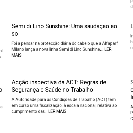
p
d
Semi di Lino Sunshine: Uma saudação ao
L
sol
I
b
Foi a pensar na protecção diária do cabelo que a Alfaparf
u
Milano lança a nova linha Semi di Lino Sunshine,…
LER
al
MAIS
s
Acção inspectiva da ACT: Regras de
o
Segurança e Saúde no Trabalho
l
A Autoridade para as Condições de Trabalho (ACT) tem
em curso uma fiscalização, à escala nacional, relativa ao
 a
A
cumprimento das…
LER MAIS
P
C