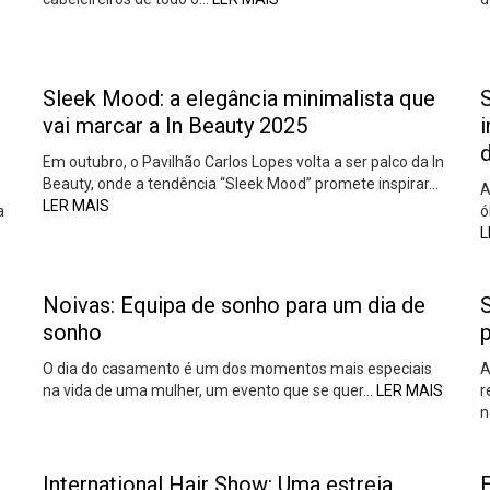
Sleek Mood: a elegância minimalista que
S
vai marcar a In Beauty 2025
i
d
Em outubro, o Pavilhão Carlos Lopes volta a ser palco da In
Beauty, onde a tendência “Sleek Mood” promete inspirar…
A
LER MAIS
a
ó
L
Noivas: Equipa de sonho para um dia de
sonho
p
O dia do casamento é um dos momentos mais especiais
A
na vida de uma mulher, um evento que se quer…
LER MAIS
r
n
International Hair Show: Uma estreia