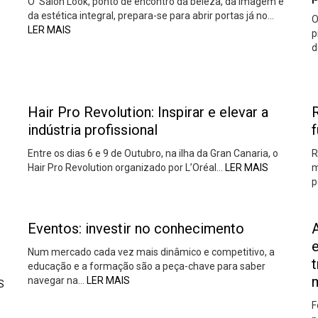
O Salón Look, ponto de encontro da beleza, da imagem e
da estética integral, prepara-se para abrir portas já no…
O
LER MAIS
p
d
Hair Pro Revolution: Inspirar e elevar a
indústria profissional
f
Entre os dias 6 e 9 de Outubro, na ilha da Gran Canaria, o
R
Hair Pro Revolution organizado por L’Oréal…
LER MAIS
m
p
Eventos: investir no conhecimento
Num mercado cada vez mais dinâmico e competitivo, a
educação e a formação são a peça-chave para saber
navegar na…
LER MAIS
S
F