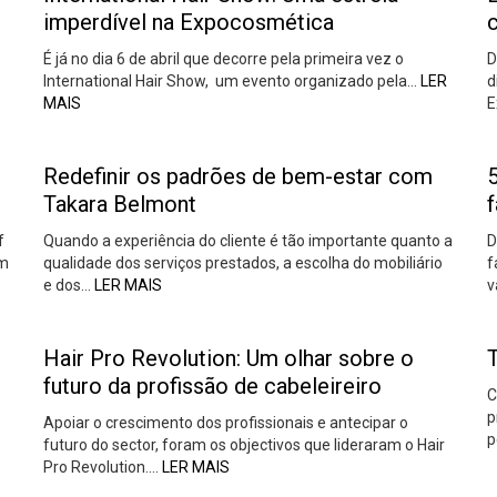
imperdível na Expocosmética
É já no dia 6 de abril que decorre pela primeira vez o
D
International Hair Show, um evento organizado pela…
LER
d
MAIS
E
Redefinir os padrões de bem-estar com
Takara Belmont
f
f
Quando a experiência do cliente é tão importante quanto a
D
um
qualidade dos serviços prestados, a escolha do mobiliário
f
e dos…
LER MAIS
v
Hair Pro Revolution: Um olhar sobre o
futuro da profissão de cabeleireiro
C
p
Apoiar o crescimento dos profissionais e antecipar o
p
futuro do sector, foram os objectivos que lideraram o Hair
Pro Revolution….
LER MAIS