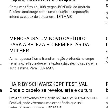
Com uma fórmula 100% vegan, BOND=R³ da Andreia
Professional surge como uma solução de reparação
N
intensiva capaz de actuar em…
LER MAIS
h
s
MENOPAUSA: UM NOVO CAPÍTULO
O
PARA A BELEZA E O BEM-ESTAR DA
MULHER
1
r
A menopausa é uma transformação profunda no corpo
M
a…
feminino, reflectindo-se na textura da pele, no cabelo e na
auto-estima. Para…
LER MAIS
HAIR BY SCHWARZKOPF FESTIVAL
a
Onde o cabelo se revelou arte e cultura
b
Em Abril estivemos em Berlim no HAIR BY SCHWARZKOPF
C
Festival, onde vivemos uma experiência que uniu
a
cabeleireiros de todo o…
LER MAIS
d