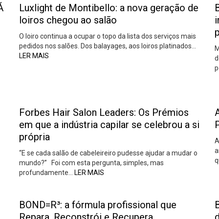
Á
Luxlight de Montibello: a nova geração de
loiros chegou ao salão
i
O loiro continua a ocupar o topo da lista dos serviços mais
pedidos nos salões. Dos balayages, aos loiros platinados…
M
LER MAIS
d
p
Forbes Hair Salon Leaders: Os Prémios
em que a indústria capilar se celebrou a si
P
própria
A
a
“E se cada salão de cabeleireiro pudesse ajudar a mudar o
q
mundo?” Foi com esta pergunta, simples, mas
profundamente…
LER MAIS
BOND=R³: a fórmula profissional que
B
Repara, Reconstrói e Recupera