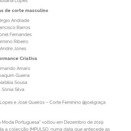
Susana Lopes
s de corte masculino
érgio Andrade
ancisco Barros
onel Fernandes
irmino Ribeiro
André Jones
ormance Criativa
ernando Amaro
oaquim Guerra
Natália Sousa
Sónia Silva
a Lopes e José Queirós – Corte Feminino @joelgraça
ção Moda Portuguesa” voltou em Dezembro de 2019
tada a colecção IMPULSO, numa data que antecede as