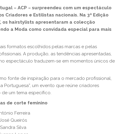
ortugal – ACP – surpreendeu com um espectáculo
 Criadores e Estilistas nacionais. Na 3ª Edição
 os hairstylists apresentaram a colecção
zendo a Moda como convidada especial para mais
ais formatos escolhidos pelas marcas e pelas
ofissionais. A produção, as tendências apresentadas,
o no espectáculo traduzem-se em momentos únicos de
omo fonte de inspiração para o mercado profissional,
da Portuguesa”, um evento que reúne criadores
o de um tema específico.
as de corte feminino
ntónio Ferreira
José Queirós
Sandra Silva