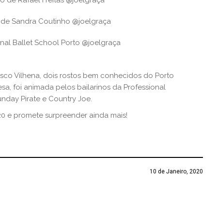
 de Rafael Freitas @joelgraça
de Sandra Coutinho @joelgraça
onal Ballet School Porto @joelgraça
sco Vilhena, dois rostos bem conhecidos do Porto
a, foi animada pelos bailarinos da Professional
unday Pirate e Country Joe.
20 e promete surpreender ainda mais!
10 de Janeiro, 2020