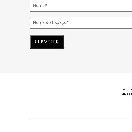
Nome
*
Nome
do
Espaço
*
Porque
longe e 