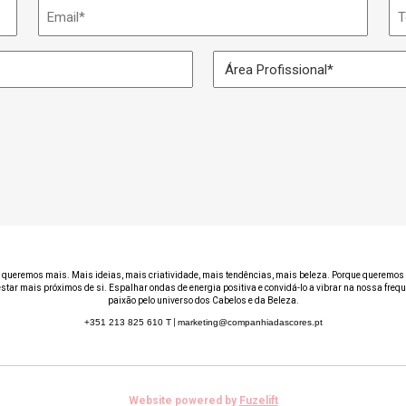
Email
Te
*
Área
Profissional
*
 queremos mais. Mais ideias, mais criatividade, mais tendências, mais beleza. Porque queremos 
estar mais próximos de si. Espalhar ondas de energia positiva e convidá-lo a vibrar na nossa freq
paixão pelo universo dos Cabelos e da Beleza.
+351 213 825 610
T
|
marketing@companhiadascores.pt
Website powered by
Fuzelift