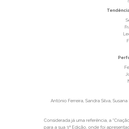
Tendência
S
Fr
Le
F
Perf
F
J
António Ferreira, Sandra Silva, Susan
Considerada já uma referência, a “Cria
para a sua 3ª Edição, onde foi apresen