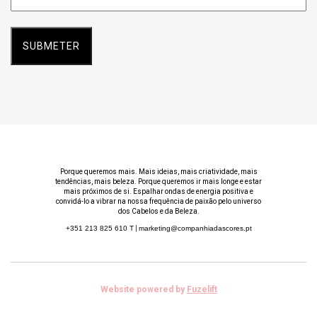
*
Porque queremos mais. Mais ideias, mais criatividade, mais
tendências, mais beleza. Porque queremos ir mais longe e estar
mais próximos de si. Espalhar ondas de energia positiva e
convidá-lo a vibrar na nossa frequência de paixão pelo universo
dos Cabelos e da Beleza.
+351 213 825 610
T
|
marketing@companhiadascores.pt
Website powered by
Fuzelift