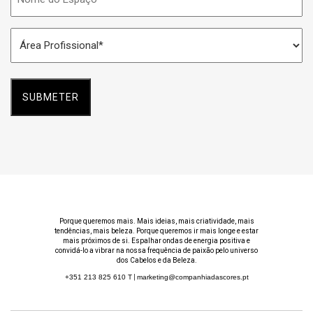
do
Espaço
Área
*
Profissional
*
Porque queremos mais. Mais ideias, mais criatividade, mais
tendências, mais beleza. Porque queremos ir mais longe e estar
mais próximos de si. Espalhar ondas de energia positiva e
convidá-lo a vibrar na nossa frequência de paixão pelo universo
dos Cabelos e da Beleza.
+351 213 825 610
T
|
marketing@companhiadascores.pt