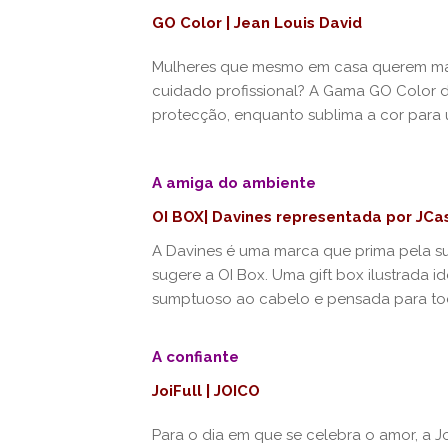
GO Color
| Jea
n Louis David
Mulheres que mesmo em casa querem man
cuidado profissional? A Gama GO Color d
protecção, enquanto sublima a cor para
A amiga do ambiente
OI BOX| Davines representada por JC
A Davines é uma marca que prima pela su
sugere a OI Box. Uma gift box ilustrada 
sumptuoso ao cabelo e pensada para tod
A confiante
JoiFull | JOICO
Para o dia em que se celebra o amor, a Jo