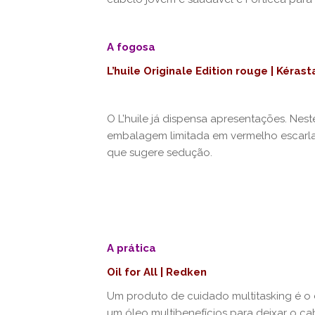
A fogosa
L’huile Originale Edition rouge | Kéras
O L’huile já dispensa apresentações. Nes
embalagem limitada em vermelho escarlat
que sugere sedução.
A prática
Oil for All | Redken
Um produto de cuidado multitasking é o de
um óleo multibenefícios para deixar o c