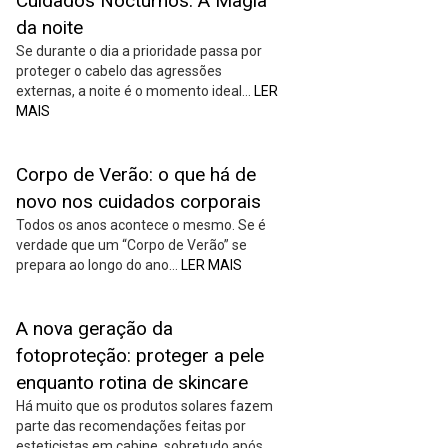
Cuidados Nocturnos: A Magia
da noite
Se durante o dia a prioridade passa por
proteger o cabelo das agressões
externas, a noite é o momento ideal…
LER
MAIS
Corpo de Verão: o que há de
novo nos cuidados corporais
Todos os anos acontece o mesmo. Se é
verdade que um “Corpo de Verão” se
prepara ao longo do ano…
LER MAIS
A nova geração da
fotoproteção: proteger a pele
enquanto rotina de skincare
Há muito que os produtos solares fazem
parte das recomendações feitas por
esteticistas em cabine, sobretudo após