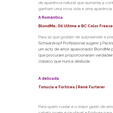
de aparência natural que aumenta a conf
ganham uma nova vida e uma aparência 
A Romântica
BlondMe, Oil Ultime e BC Color Freeze
Para as que gostam de surpreender e pre
Schwarzkopf Professional sugere 3 Pack
um acto de amor apaixonado! BlondMe pa
que procuram proporcionaram verdadeir
clássico que nunca desilude.
A delicada
Tonucia e Forticea | René Furterer
Para quem cuidar é o maior gesto de amor
cabelo jovem e saudável e Forticea para 