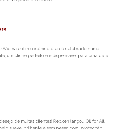
tase
te São Valentim o icónico óleo é celebrado numa
e, um cliché perfeito e indispensável para uma data
sejo de muitas clientes! Redken lançou Oil for All,
abelo suave, brilhante e sem pesar, com protecção