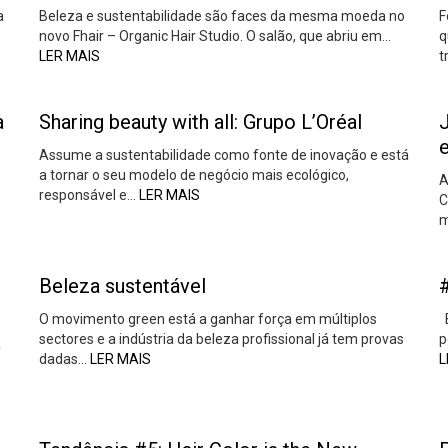
a
Beleza e sustentabilidade são faces da mesma moeda no
F
novo Fhair – Organic Hair Studio. O salão, que abriu em…
q
LER MAIS
t
a
Sharing beauty with all: Grupo L’Oréal
Assume a sustentabilidade como fonte de inovação e está
a tornar o seu modelo de negócio mais ecológico,
A
responsável e…
LER MAIS
C
m
Beleza sustentável
O movimento green está a ganhar força em múltiplos
B
sectores e a indústria da beleza profissional já tem provas
p
a
dadas…
LER MAIS
L