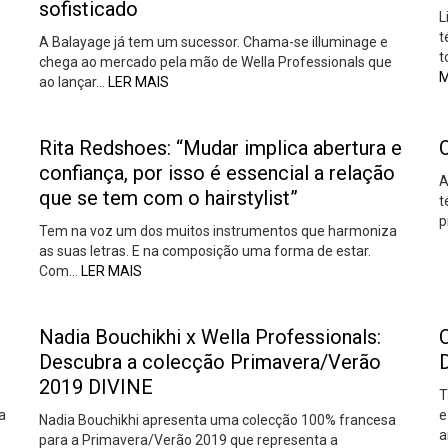
sofisticado
L
t
A Balayage já tem um sucessor. Chama-se illuminage e
t
chega ao mercado pela mão de Wella Professionals que
M
ao lançar…
LER MAIS
Rita Redshoes: “Mudar implica abertura e
confiança, por isso é essencial a relação
A
que se tem com o hairstylist”
t
p
Tem na voz um dos muitos instrumentos que harmoniza
as suas letras. E na composição uma forma de estar.
Com…
LER MAIS
Nadia Bouchikhi x Wella Professionals:
Descubra a colecção Primavera/Verão
2019 DIVINE
T
a
e
Nadia Bouchikhi apresenta uma colecção 100% francesa
a
para a Primavera/Verão 2019 que representa a