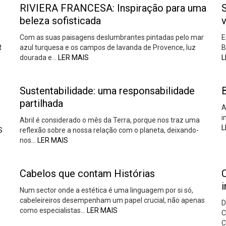
RIVIERA FRANCESA: Inspiração para uma
beleza sofisticada
v
Com as suas paisagens deslumbrantes pintadas pelo mar
E
R
azul turquesa e os campos de lavanda de Provence, luz
B
dourada e…
LER MAIS
L
Sustentabilidade: uma responsabilidade
partilhada
A
i
Abril é considerado o mês da Terra, porque nos traz uma
L
S
reflexão sobre a nossa relação com o planeta, deixando-
nos…
LER MAIS
Cabelos que contam Histórias
C
i
Num sector onde a estética é uma linguagem por si só,
cabeleireiros desempenham um papel crucial, não apenas
D
como especialistas…
LER MAIS
C
C