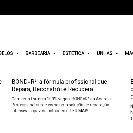
BELOS
BARBEARIA
ESTÉTICA
UNHAS
MA
e
BOND=R³: a fórmula profissional que
B
Repara, Reconstrói e Recupera
s
Com uma fórmula 100% vegan, BOND=R³ da Andreia
…
Professional surge como uma solução de reparação
N
intensiva capaz de actuar em…
LER MAIS
h
s