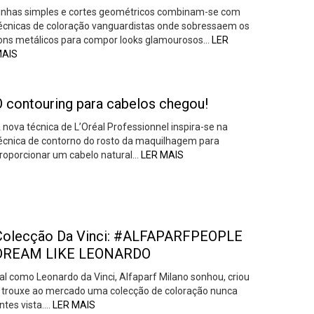
inhas simples e cortes geométricos combinam-se com
écnicas de coloração vanguardistas onde sobressaem os
ons metálicos para compor looks glamourosos…
LER
AIS
O contouring para cabelos chegou!
 nova técnica de L’Oréal Professionnel inspira-se na
écnica de contorno do rosto da maquilhagem para
roporcionar um cabelo natural…
LER MAIS
Colecção Da Vinci: #ALFAPARFPEOPLE
DREAM LIKE LEONARDO
al como Leonardo da Vinci, Alfaparf Milano sonhou, criou
 trouxe ao mercado uma colecção de coloração nunca
ntes vista….
LER MAIS