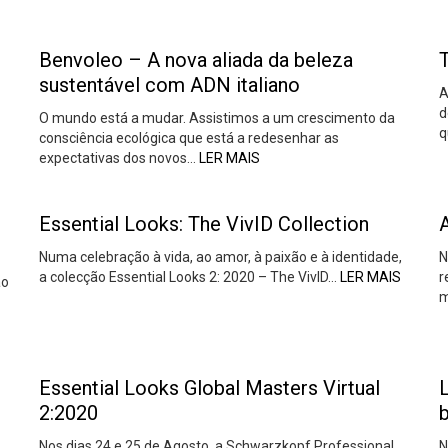
Benvoleo – A nova aliada da beleza
sustentável com ADN italiano
A
d
O mundo está a mudar. Assistimos a um crescimento da
q
consciência ecológica que está a redesenhar as
expectativas dos novos…
LER MAIS
Essential Looks: The VivID Collection
Numa celebração à vida, ao amor, à paixão e à identidade,
N
a colecção Essential Looks 2: 2020 – The VivID…
LER MAIS
r
ão
m
Essential Looks Global Masters Virtual
2:2020
b
Nos dias 24 e 25 de Agosto, a Schwarzkopf Professional
N