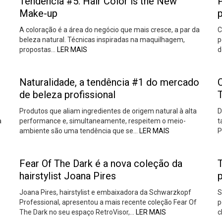
Tendência #5: Hair Color is the New
Make-up
p
A coloração é a área do negócio que mais cresce, a par da
C
beleza natural. Técnicas inspiradas na maquilhagem,
p
propostas…
LER MAIS
d
Naturalidade, a tendência #1 do mercado
de beleza profissional
Produtos que aliam ingredientes de origem natural à alta
D
a
performance e, simultaneamente, respeitem o meio-
t
ambiente são uma tendência que se…
LER MAIS
P
Fear Of The Dark é a nova coleção da
T
hairstylist Joana Pires
p
Joana Pires, hairstylist e embaixadora da Schwarzkopf
S
Professional, apresentou a mais recente coleção Fear Of
p
The Dark no seu espaço RetroVisor,…
LER MAIS
c
s