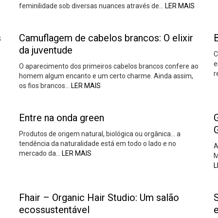
feminilidade sob diversas nuances através de…
LER MAIS
s
Camuflagem de cabelos brancos: O elixir
B
da juventude
C
e
O aparecimento dos primeiros cabelos brancos confere ao
r
homem algum encanto e um certo charme. Ainda assim,
os fios brancos…
LER MAIS
Entre na onda green
Produtos de origem natural, biológica ou orgânica… a
tendência da naturalidade está em todo o lado e no
A
mercado da…
LER MAIS
M
L
Fhair – Organic Hair Studio: Um salão
S
ecossustentável