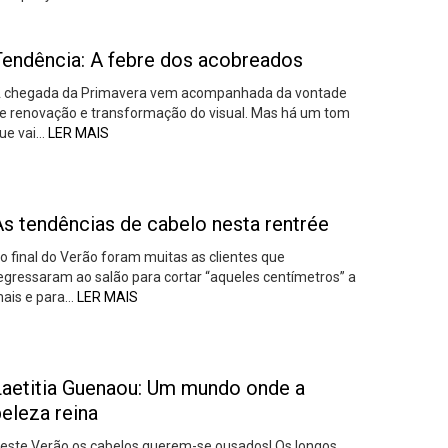
Tendência: A febre dos acobreados
 chegada da Primavera vem acompanhada da vontade
e renovação e transformação do visual. Mas há um tom
ue vai…
LER MAIS
As tendências de cabelo nesta rentrée
o final do Verão foram muitas as clientes que
egressaram ao salão para cortar “aqueles centímetros” a
ais e para…
LER MAIS
Laetitia Guenaou: Um mundo onde a
eleza reina
este Verão os cabelos querem-se ousados! Os longos