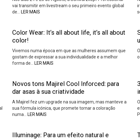
vai transmitir em livestream o seu primeiro evento global
i
de…
LER MAIS
s
Color Wear: It’s all about life, it’s all about
color!
u
Vivemos numa época em que as mulheres assumem que
O
gostam de expressar a sua individualidade e a melhor
o
forma de…
LER MAIS
Novos tons Majirel Cool Inforced: para
dar asas à sua criatividade
A Majirel fez um upgrade na sua imagem, mas manteve a
O
al
sua fórmula icónica, que promete tornar a coloração
e
numa…
LER MAIS
P
Illuminage: Para um efeito natural e