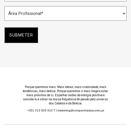
Espaço
Área
*
Profissional
*
Porque queremos mais. Mais ideias, mais criatividade, mais
tendências, mais beleza. Porque queremos ir mais longe e estar
mais próximos de si. Espalhar ondas de energia positiva e
convidá-lo a vibrar na nossa frequência de paixão pelo universo
dos Cabelos e da Beleza.
+351 213 825 610
T
|
marketing@companhiadascores.pt