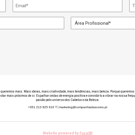
Email
Te
*
Área
Profissional
*
 queremos mais. Mais ideias, mais criatividade, mais tendências, mais beleza. Porque queremos 
estar mais próximos de si. Espalhar ondas de energia positiva e convidá-lo a vibrar na nossa freq
paixão pelo universo dos Cabelos e da Beleza.
+351 213 825 610
T
|
marketing@companhiadascores.pt
Website powered by
Fuzelift