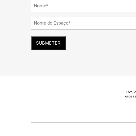
Nome
*
Nome
do
Espaço
*
Porque
longe e 