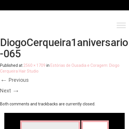
DiogoCerqueira1aniversario
-065
Published
at
2560 × 1709
in
Estórias de Ousadia e Coragem: Diogo
Cerqueira Hair Studio
←
Previous
→
Next
Both comments and trackbacks are currently closed.