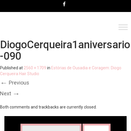
DiogoCerqueira1aniversario
-090
Published
at
2560 × 1709
in
Estórias de Ousadia e Coragem: Diogo
Cerqueira Hair Studio
←
Previous
→
Next
Both comments and trackbacks are currently closed.