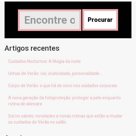
Artigos recentes
Cuidados Nocturnos: A Magia da noite
Unhas de Verão: cor, criatividade, personalidade…
Corpo de Verão: o que há de novo nos cuidados corporais
A nova geração da fotoproteção: proteger a pele enquanto
rotina de skincare
Sol no cabelo: novidades e novas rotinas que estão a mudar
os cuidados de Verão no salão