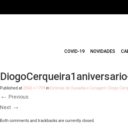
COVID-19
NOVIDADES
CA
DiogoCerqueira1aniversari
Published
at
2560 × 1709
in
Estórias de Ousadia e Coragem: Diogo Cerqu
←
Previous
→
Next
Both comments and trackbacks are currently closed.