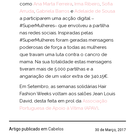
como
Ana Marta Ferreira
,
Irma Ribeiro
,
Sofia
Arruda
,
Gabriela Barros
e
Adelaide de Sousa
a participarem uma acção digital ‒
#SuperMulheres‒ que envolveu a partilha
nas redes sociais. Inspiradas pelas
#SuperMulheres foram geradas mensagens
poderosas de força a todas as mulheres
que travam uma luta contra o cancro de
mama. Na sua totalidade estas mensagens
tiveram mais de 5.000 partilhas e a
angariação de um valor extra de 340,15€.
Em Setembro, as semanas solidárias Hair
Fashion Weeks voltam aos salões Jean Louis
David, desta feita em prol da
Associação
Portuguesa de Apoio à Vítima (APAV)
.
Artigo publicado em
Cabelos
30 de Março, 2017