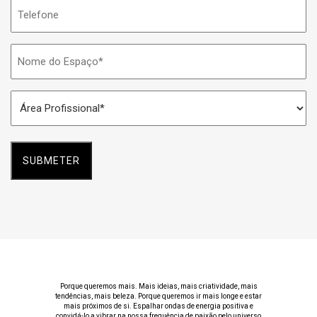
Telefone
Nome
do
Espaço
Área
*
Profissional
*
Porque queremos mais. Mais ideias, mais criatividade, mais
tendências, mais beleza. Porque queremos ir mais longe e estar
mais próximos de si. Espalhar ondas de energia positiva e
convidá-lo a vibrar na nossa frequência de paixão pelo universo