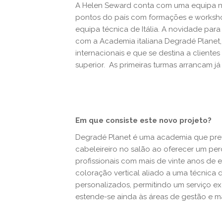
A Helen Seward conta com uma equipa n
pontos do país com formações e worksho
equipa técnica de Itália. A novidade par
com a Academia italiana Degradé Planet
internacionais e que se destina a clien
superior. As primeiras turmas arrancam já
Em que consiste este novo projeto?
Degradé Planet é uma academia que pret
cabeleireiro no salão ao oferecer um pe
profissionais com mais de vinte anos de 
coloração vertical aliado a uma técnica 
personalizados, permitindo um serviço exc
estende-se ainda às áreas de gestão e mar