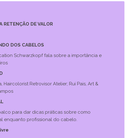
 A RETENÇÃO DE VALOR
MUNDO DOS CABELOS
ducation Schwarzkopf fala sobre a importância e
iros
ND
aircolorist Retrovisor Atelier; Rui Pais, Art &
Campos
AL
 palco para dar dicas práticas sobre como
al enquanto profissional do cabelo.
ivre