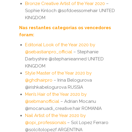
Bronze Creative Artist of the Year 2020
–
Sophie Kinloch @sofdoessomehair UNITED
KINGDOM
Nas restantes categorias os vencedores
foram
:
Editorial Look of the Year 2020 by
@sebastianpro_official
– Stephanie
Darbyshire @stephanieanned UNITED
KINGDOM
Style Master of the Year 2020 by
@ghdhairpro
– Irina Belogurova
@irishkabelogurova RUSSIA
Men’s Hair of the Year 2020 by
@sebmanofficial
– Adrian Mocanu
@mocanuadi_creative.hair ROMANIA
Nail Artist of the Year 2020 by
@opi_professionals
– Sol Lopez Ferraro
@solcitolopezf ARGENTINA