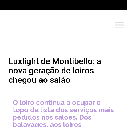
Luxlight de Montibello: a
nova geração de loiros
chegou ao salão
O loiro continua a ocupar o
topo da lista dos serviços mais
pedidos nos salões. Dos
balayages, aos loiros