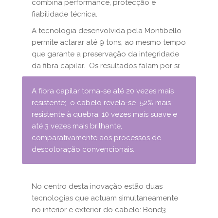
combina performance, protecção e
fiabilidade técnica.
A tecnologia desenvolvida pela Montibello
permite aclarar até 9 tons, ao mesmo tempo
que garante a preservação da integridade
da fibra capilar. Os resultados falam por si:
A fibra capilar torna-se até 20 vezes mais
resistente; o cabelo revela-se 52% mais
resistente à quebra, 10 vezes mais suave e
até 3 vezes mais brilhante,
comparativamente aos processos de
descoloração convencionais.
No centro desta inovação estão duas
tecnologias que actuam simultaneamente
no interior e exterior do cabelo: Bond3