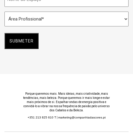
do
Espaço
Área
*
Profissional
*
Porque queremos mais. Mais ideias, mais criatividade, mais
tendências, mais beleza. Porque queremos ir mais longe e estar
mais próximos de si. Espalhar ondas de energia positiva e
convidá-lo a vibrar na nossa frequência de paixão pelo universo
dos Cabelos e da Beleza.
+351 213 825 610
T
|
marketing@companhiadascores.pt