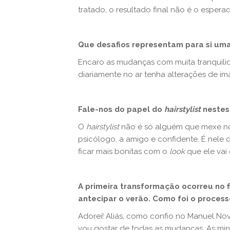
tratado, o resultado final não é o espera
Que desafios representam para si um
Encaro as mudanças com muita tranquili
diariamente no ar tenha alterações de i
Fale-nos do papel do
hairstylist
nestes
O
hairstylist
não é só alguém que mexe no 
psicólogo, a amigo e confidente. É nel
ficar mais bonitas com o
look
que ele vai 
A primeira transformação ocorreu no f
antecipar o verão. Como foi o proces
Adorei! Aliás, como confio no Manuel Novo
vou gostar de todas as mudanças. As mi