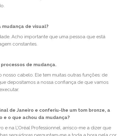
do.
a mudança de visual?
dade. Acho importante que uma pessoa que está
magem constantes.
 processos de mudança.
nosso cabelo. Ele tem muitas outras funções: de
e que depositamos a nossa confiança de que vamos
executar.
inal de Janeiro e conferiu-lhe um tom bronze, a
so e o que achou da mudança?
 e na L’Oréal Professionnel, arrisco-me a dizer que
nhas seguidoras perguntam-me a toda a hora pela cor