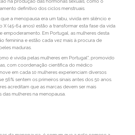
nuição na produção das hormonas sexuais, como o
amento definitivo dos ciclos menstruais.
 que a menopausa era um tabu, vivida em silêncio e
o X (45-64 anos) estão a transformar esta fase da vida
e empoderamento. Em Portugal, as mulheres desta
ão feminina e estão cada vez mais à procura de
peles maduras.
o é vivida pelas mulheres em Portugal”, promovido
deas, com coordenação científica do médico
 nove em cada 10 mulheres experienciam diversos
 56% sentem os primeiros sinais antes dos 50 anos.
eres acreditam que as marcas devem ser mais
s das mulheres na menopausa.