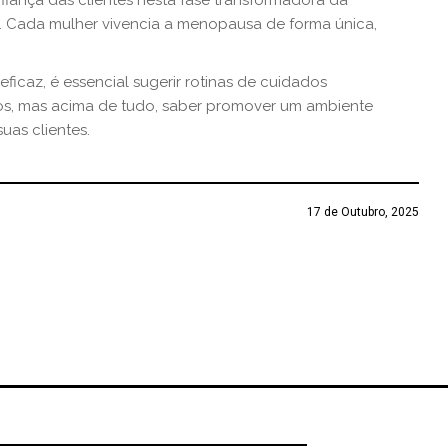
nfiança das clientes nesta fase transformadora da
e. Cada mulher vivencia a menopausa de forma única,
eficaz, é essencial sugerir rotinas de cuidados
os, mas acima de tudo, saber promover um ambiente
uas clientes.
17 de Outubro, 2025