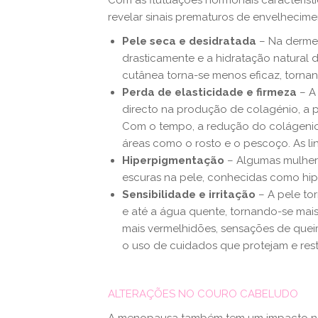
Com as flutuações hormonais caracterís
revelar sinais prematuros de envelhecime
Pele seca e desidratada
– Na derme,
drasticamente e a hidratação natural 
cutânea torna-se menos eficaz, tornan
Perda de elasticidade e firmeza
– A
directo na produção de colagénio, a p
Com o tempo, a redução do colágenio 
áreas como o rosto e o pescoço. As l
Hiperpigmentação
– Algumas mulher
escuras na pele, conhecidas como hi
Sensibilidade e irritação
– A pele to
e até a água quente, tornando-se mais
mais vermelhidões, sensações de quei
o uso de cuidados que protejam e rest
ALTERAÇÕES NO COURO CABELUDO