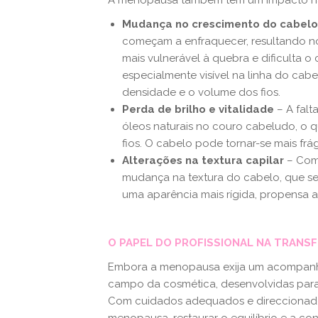
A menopausa também tem um impacto na 
Mudança no crescimento do cabel
começam a enfraquecer, resultando no
mais vulnerável à quebra e dificulta 
especialmente visível na linha do cab
densidade e o volume dos fios.
Perda de brilho e vitalidade
– A fal
óleos naturais no couro cabeludo, o 
fios. O cabelo pode tornar-se mais frá
Alterações na textura capilar
– Com
mudança na textura do cabelo, que se 
uma aparência mais rígida, propensa ao 
O PAPEL DO PROFISSIONAL NA TRANS
Embora a menopausa exija um acompanha
campo da cosmética, desenvolvidas para m
Com cuidados adequados e direccionados,