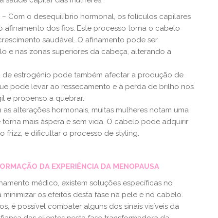
saúde capilar das mulheres.
o
– Com o desequilíbrio hormonal, os folículos capilares
 afinamento dos fios. Este processo torna o cabelo
o crescimento saudável. O afinamento pode ser
elo e nas zonas superiores da cabeça, alterando a
ta de estrogénio pode também afectar a produção de
que pode levar ao ressecamento e à perda de brilho nos
gil e propenso a quebrar.
 as alterações hormonais, muitas mulheres notam uma
torna mais áspera e sem vida. O cabelo pode adquirir
frizz, e dificultar o processo de styling.
FORMAÇÃO DA EXPERIÊNCIA DA MENOPAUSA
mento médico, existem soluções específicas no
inimizar os efeitos desta fase na pele e no cabelo.
 é possível combater alguns dos sinais visíveis da