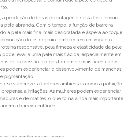
ticas da menopausa, é comum que a pele comece a
nto.
 a produção de fibras de colagénio nesta fase diminui
da pele abranda. Com o tempo, a função de barreira
do a pele mais fina, mais desidratada e áspera ao toque.
 diminuição do estrogénio também tem um impacto
roteína responsável pela firmeza e elasticidade da pele.
pode levar a uma pele mais flácida, especialmente em
inhas de expressão e rugas tornam-se mais acentuadas.
es podem experienciar o desenvolvimento de manchas
perpigmentação.
rna-se vulnerável a factores ambientais como a poluição
 propensa a irritações. As mulheres podem experienciar
maduras e dermatites, o que torna ainda mais importante
aurem a barreira cutânea.