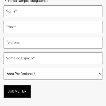
"
" indica campos obrigatórios
*
Nome
*
Email
*
Telefone
Nome
do
Espaço
Área
*
Profissional
*