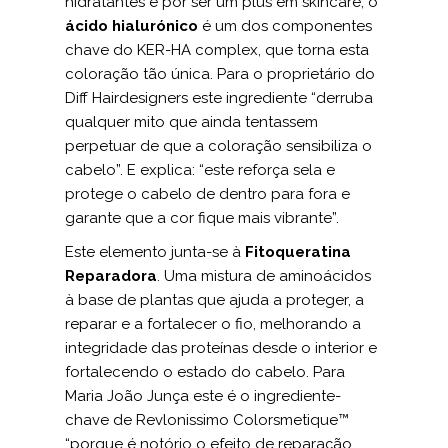
hidratantes e por ser um plus em skincare, o
ácido hialurónico
é um dos componentes
chave do KER-HA complex, que torna esta
coloração tão única. Para o proprietário do
Diff Hairdesigners este ingrediente “derruba
qualquer mito que ainda tentassem
perpetuar de que a coloração sensibiliza o
cabelo”. E explica: “este reforça sela e
protege o cabelo de dentro para fora e
garante que a cor fique mais vibrante”.
Este elemento junta-se à
Fitoqueratina
Reparadora
. Uma mistura de aminoácidos
à base de plantas que ajuda a proteger, a
reparar e a fortalecer o fio, melhorando a
integridade das proteínas desde o interior e
fortalecendo o estado do cabelo. Para
Maria João Junça este é o ingrediente-
chave de Revlonissimo Colorsmetique™
“porque é notório o efeito de reparação