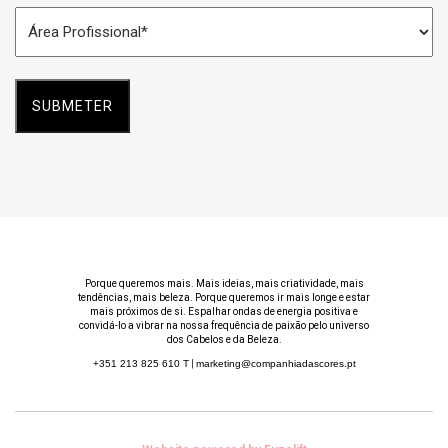
Área
*
Profissional
*
Porque queremos mais. Mais ideias, mais criatividade, mais
tendências, mais beleza. Porque queremos ir mais longe e estar
mais próximos de si. Espalhar ondas de energia positiva e
convidá-lo a vibrar na nossa frequência de paixão pelo universo
dos Cabelos e da Beleza.
+351 213 825 610
T
|
marketing@companhiadascores.pt