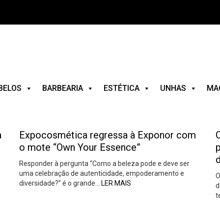
BELOS
BARBEARIA
ESTÉTICA
UNHAS
MA
a
Expocosmética regressa à Exponor com
C
o mote “Own Your Essence”
Responder à pergunta “Como a beleza pode e deve ser
uma celebração de autenticidade, empoderamento e
O
diversidade?” é o grande…
LER MAIS
d
t