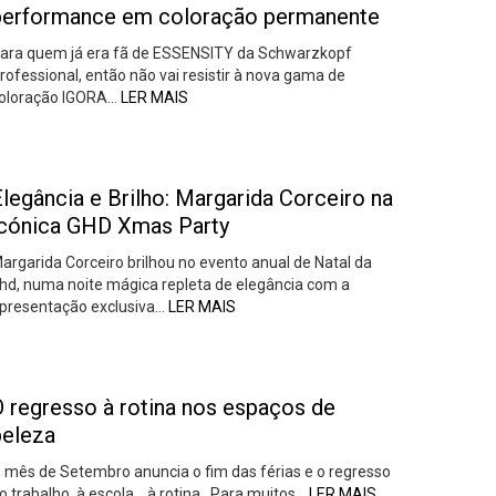
performance em coloração permanente
ara quem já era fã de ESSENSITY da Schwarzkopf
rofessional, então não vai resistir à nova gama de
oloração IGORA…
LER MAIS
legância e Brilho: Margarida Corceiro na
icónica GHD Xmas Party
argarida Corceiro brilhou no evento anual de Natal da
hd, numa noite mágica repleta de elegância com a
presentação exclusiva…
LER MAIS
O regresso à rotina nos espaços de
beleza
 mês de Setembro anuncia o fim das férias e o regresso
o trabalho, à escola… à rotina. Para muitos…
LER MAIS