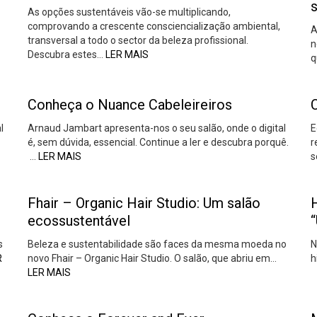
As opções sustentáveis vão-se multiplicando,
comprovando a crescente consciencialização ambiental,
A
transversal a todo o sector da beleza profissional.
n
Descubra estes…
LER MAIS
q
Conheça o Nuance Cabeleireiros
l
Arnaud Jambart apresenta-nos o seu salão, onde o digital
E
é, sem dúvida, essencial. Continue a ler e descubra porquê.
r
…
LER MAIS
s
Fhair – Organic Hair Studio: Um salão
H
ecossustentável
s
Beleza e sustentabilidade são faces da mesma moeda no
N
R
novo Fhair – Organic Hair Studio. O salão, que abriu em…
h
LER MAIS