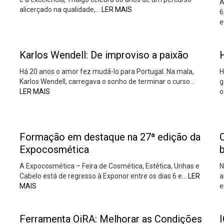
A
alicerçado na qualidade,…
LER MAIS
6
e
Karlos Wendell: De improviso a paixão
Há 20 anos o amor fez mudá-lo para Portugal. Na mala,
H
Karlos Wendell, carregava o sonho de terminar o curso…
g
LER MAIS
o
Formação em destaque na 27ª edição da
Expocosmética
b
A Expocosmética – Feira de Cosmética, Estética, Unhas e
N
Cabelo está de regresso à Exponor entre os dias 6 e…
LER
a
MAIS
e
Ferramenta OiRA: Melhorar as Condições