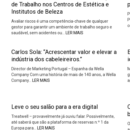
de Trabalho nos Centros de Estética e
Institutos de Beleza
P
P
Avaliar riscos é uma competência-chave de qualquer
c
gestor para garantir um ambiente de trabalho seguro e
saudável, sem acidentes ou…
LER MAIS
Carlos Sola: “Acrescentar valor e elevar a
E
indústria dos cabeleireiros.”
Director de Marketing Portugal – Espanha da Wella
M
Company Com uma história de mais de 140 anos, a Wella
g
Company…
LER MAIS
a
Leve o seu salão para a era digital
Treatwell – provavelmente já ouviu falar. Possivelmente,
até saberá que são a plataforma de reservas n.º 1 da
O
Europa para…
LER MAIS
a