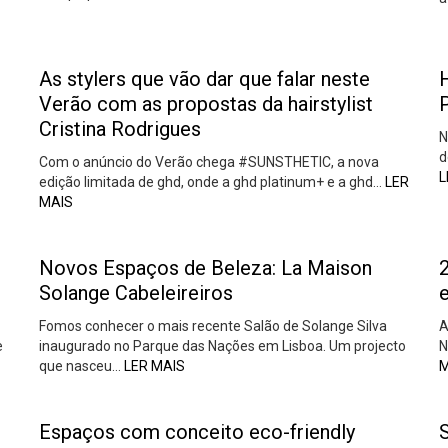
As stylers que vão dar que falar neste
Verão com as propostas da hairstylist
Cristina Rodrigues
N
d
Com o anúncio do Verão chega #SUNSTHETIC, a nova
L
edição limitada de ghd, onde a ghd platinum+ e a ghd…
LER
MAIS
Novos Espaços de Beleza: La Maison
Solange Cabeleireiros
Fomos conhecer o mais recente Salão de Solange Silva
A
e
inaugurado no Parque das Nações em Lisboa. Um projecto
N
que nasceu…
LER MAIS
M
Espaços com conceito eco-friendly