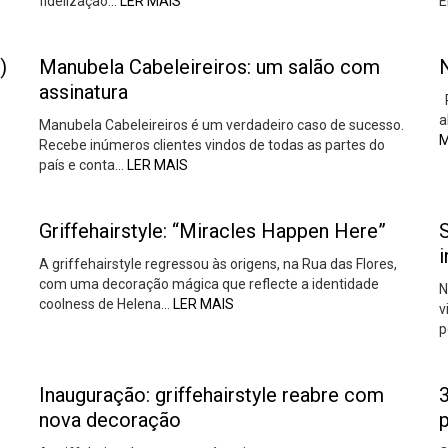
fidelização…
LER MAIS
E
)
Manubela Cabeleireiros: um salão com
assinatura
P
a
Manubela Cabeleireiros é um verdadeiro caso de sucesso.
M
Recebe inúmeros clientes vindos de todas as partes do
país e conta…
LER MAIS
Griffehairstyle: “Miracles Happen Here”
i
A griffehairstyle regressou às origens, na Rua das Flores,
com uma decoração mágica que reflecte a identidade
N
coolness de Helena…
LER MAIS
v
p
Inauguração: griffehairstyle reabre com
nova decoração