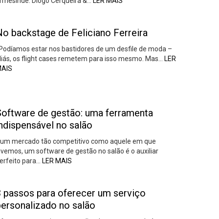
rmesinde: Diogo Cerqueira &…
LER MAIS
No backstage de Feliciano Ferreira
odíamos estar nos bastidores de um desfile de moda –
liás, os flight cases remetem para isso mesmo. Mas…
LER
AIS
Software de gestão: uma ferramenta
ndispensável no salão
um mercado tão competitivo como aquele em que
ivemos, um software de gestão no salão é o auxiliar
erfeito para…
LER MAIS
3 passos para oferecer um serviço
personalizado no salão