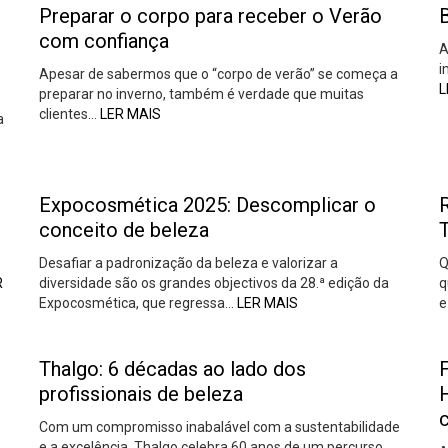
Preparar o corpo para receber o Verão
com confiança
A
i
Apesar de sabermos que o “corpo de verão” se começa a
L
preparar no inverno, também é verdade que muitas
clientes…
LER MAIS
a
Expocosmética 2025: Descomplicar o
conceito de beleza
Desafiar a padronização da beleza e valorizar a
Q
R
diversidade são os grandes objectivos da 28.ª edição da
q
Expocosmética, que regressa…
LER MAIS
e
Thalgo: 6 décadas ao lado dos
profissionais de beleza
H
Com um compromisso inabalável com a sustentabilidade
e a excelência, Thalgo celebra 60 anos de um percurso