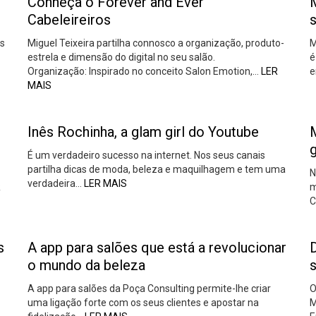
Conheça o Forever and Ever
M
Cabeleireiros
s
is
Miguel Teixeira partilha connosco a organização, produto-
M
estrela e dimensão do digital no seu salão.
é
Organização: Inspirado no conceito Salon Emotion,…
LER
e
MAIS
Inês Rochinha, a glam girl do Youtube
M
É um verdadeiro sucesso na internet. Nos seus canais
partilha dicas de moda, beleza e maquilhagem e tem uma
N
verdadeira…
LER MAIS
R
m
C
s
A app para salões que está a revolucionar
o mundo da beleza
A app para salões da Poça Consulting permite-lhe criar
O
uma ligação forte com os seus clientes e apostar na
M