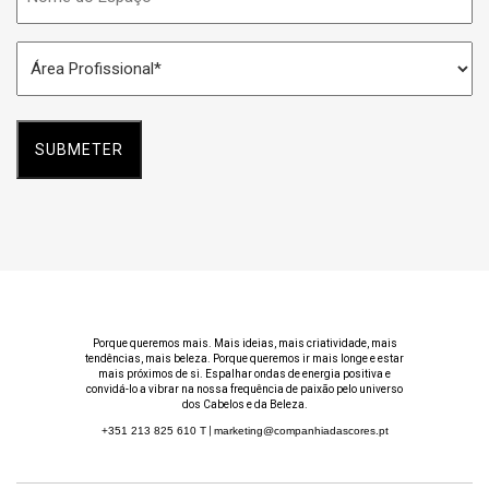
do
Espaço
Área
*
Profissional
*
Porque queremos mais. Mais ideias, mais criatividade, mais
tendências, mais beleza. Porque queremos ir mais longe e estar
mais próximos de si. Espalhar ondas de energia positiva e
convidá-lo a vibrar na nossa frequência de paixão pelo universo
dos Cabelos e da Beleza.
+351 213 825 610
T
|
marketing@companhiadascores.pt