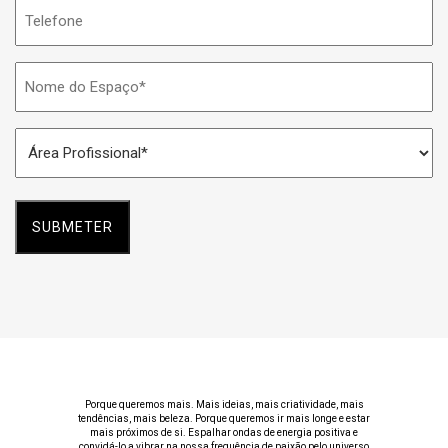
Telefone
Nome
do
Espaço
Área
*
Profissional
*
Porque queremos mais. Mais ideias, mais criatividade, mais
tendências, mais beleza. Porque queremos ir mais longe e estar
mais próximos de si. Espalhar ondas de energia positiva e
convidá-lo a vibrar na nossa frequência de paixão pelo universo