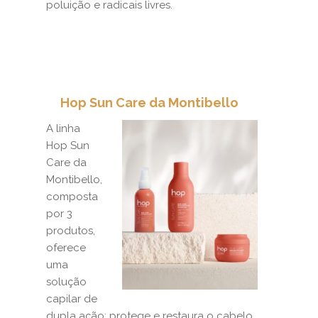
poluição e radicais livres.
Hop Sun Care da Montibello
A linha
Hop Sun
Care da
Montibello,
composta
por 3
produtos,
oferece
uma
solução
capilar de
dupla ação: protege e restaura o cabelo