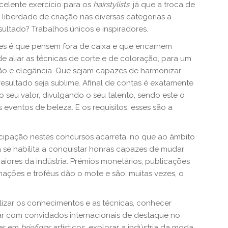
lente exercício para os
hairstylists
, já que a troca de
 liberdade de criação nas diversas categorias a
ultado? Trabalhos únicos e inspiradores.
es é que pensem fora de caixa e que encarnem
de aliar as técnicas de corte e de coloração, para um
ão e elegância. Que sejam capazes de harmonizar
esultado seja sublime. Afinal de contas é exatamente
o seu valor, divulgando o seu talento, sendo este o
s eventos de beleza. E os requisitos, esses são a
cipação nestes concursos acarreta, no que ao âmbito
 se habilita a conquistar honras capazes de mudar
iores da indústria. Prémios monetários, publicações
rmações e troféus dão o mote e são, muitas vezes, o
lizar os conhecimentos e as técnicas, conhecer
ar com convidados internacionais de destaque no
rar em
briefings
artísticos, explorar a indústria da moda