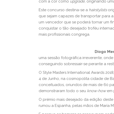
com a cor como
upgrade
, originando um
Este concurso destina-se a
hairstylists
ori
que sejam capazes de transportar para a 
um vencedor que se poderá tornar um final
conquistar o tão desejado troféu interna
mais profissionais congrega.
Diogo Me
uma sessão fotográfica irreverente, onde
conseguindo sobressair-se perante a res
O Style Masters International Awards 20
4 de Junho, na cosmopolita cidade de B
conceituados, oriundos de mais de 60 pa
demonstraram todo o seu
know-how
em 
O prémio mais desejado da edição deste 
rumou a Espanha, pelas mãos de María 