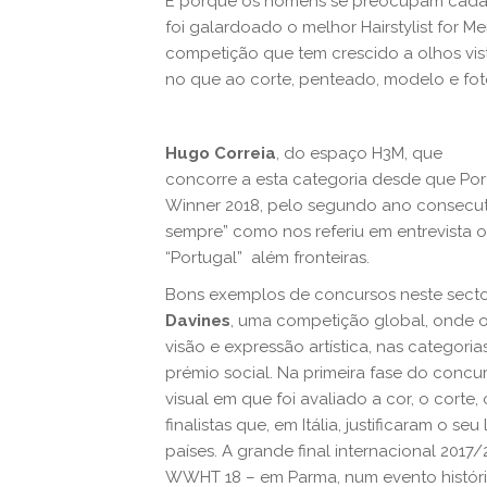
E porque os homens se preocupam cada 
foi galardoado o melhor Hairstylist for M
competição que tem crescido a olhos vi
no que ao corte, penteado, modelo e foto
Hugo Correia
, do espaço H3M, que
concorre a esta categoria desde que Por
Winner 2018, pelo segundo ano consecutiv
sempre” como nos referiu em entrevista 
“Portugal” além fronteiras.
Bons exemplos de concursos neste sect
Davines
, uma competição global, onde o
visão e expressão artística, nas categori
prémio social. Na primeira fase do concu
visual em que foi avaliado a cor, o corte, 
finalistas que, em Itália, justificaram o 
países. A grande final internacional 2017/
WWHT 18 – em Parma, num evento históric