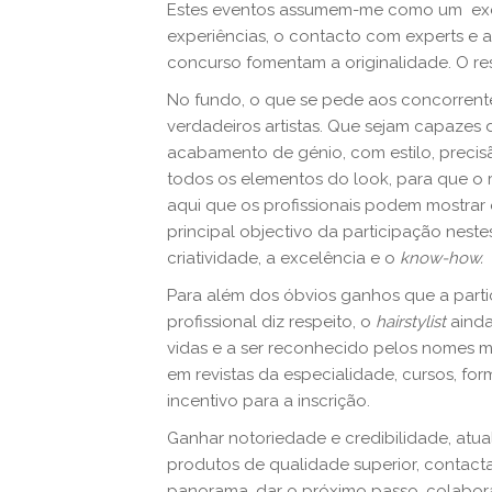
Estes eventos assumem-me como um exce
experiências, o contacto com experts e a
concurso fomentam a originalidade. O res
No fundo, o que se pede aos concorrent
verdadeiros artistas. Que sejam capazes 
acabamento de génio, com estilo, precis
todos os elementos do look, para que o r
aqui que os profissionais podem mostrar 
principal objectivo da participação neste
criatividade, a excelência e o
know-how
.
Para além dos óbvios ganhos que a parti
profissional diz respeito, o
hairstylist
ainda
vidas e a ser reconhecido pelos nomes ma
em revistas da especialidade, cursos, fo
incentivo para a inscrição.
Ganhar notoriedade e credibilidade, atua
produtos de qualidade superior, contact
panorama, dar o próximo passo, colabo