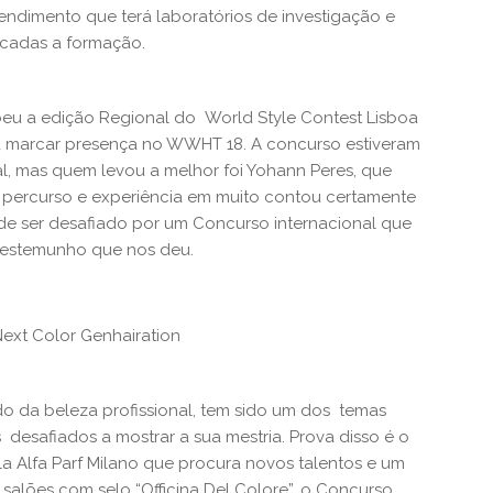
endimento que terá laboratórios de investigação e
dicadas a formação.
ebeu a edição Regional do World Style Contest Lisboa
 a marcar presença no WWHT 18. A concurso estiveram
gal, mas quem levou a melhor foi Yohann Peres, que
 percurso e experiência em muito contou certamente
 de ser desafiado por um Concurso internacional que
 testemunho que nos deu.
 Next Color Genhairation
o da beleza profissional, tem sido um dos temas
s desafiados a mostrar a sua mestria. Prova disso é o
 Alfa Parf Milano que procura novos talentos e um
os salões com selo “Officina Del Colore”, o Concurso