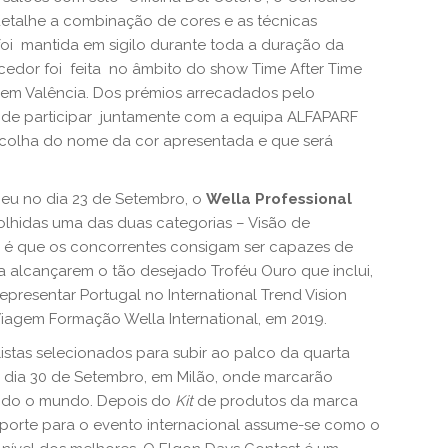
detalhe a combinação de cores e as técnicas
 foi mantida em sigilo durante toda a duração da
edor foi feita no âmbito do show Time After Time
 em Valência. Dos prémios arrecadados pelo
e de participar juntamente com a equipa ALFAPARF
colha do nome da cor apresentada e que será
ceu no dia 23 de Setembro, o
Wella Professional
olhidas uma das duas categorias – Visão de
vo é que os concorrentes consigam ser capazes de
ra alcançarem o tão desejado Troféu Ouro que inclui,
representar Portugal no International Trend Vision
 Viagem Formação Wella International, em 2019.
istas selecionados para subir ao palco da quarta
o dia 30 de Setembro, em Milão, onde marcarão
todo o mundo. Depois do
Kit
de produtos da marca
saporte para o evento internacional assume-se como o