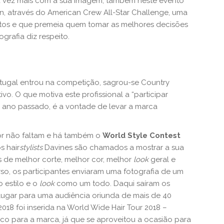
vez mais com a sua imagem, também neste evento
en, através do American Crew All-Star Challenge, uma
stos e que premeia quem tomar as melhores decisões
grafia diz respeito.
tugal entrou na competição, sagrou-se Country
o. O que motiva este profissional a “participar
o ano passado, é a vontade de levar a marca
or não faltam e há também o
World Style Contest
s hair
stylists
Davines são chamados a mostrar a sua
as de melhor corte, melhor cor, melhor
look
geral e
rso, os participantes enviaram uma fotografia de um
o estilo e o
look
como um todo. Daqui saíram os
seu lugar para uma audiência oriunda de mais de 40
2018 foi inserida na World Wide Hair Tour 2018 –
o para a marca, já que se aproveitou a ocasião para