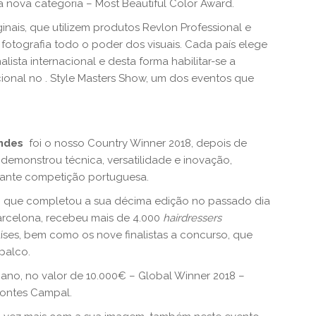
a nova categoria – Most Beautiful Color Award.
ginais, que utilizem produtos Revlon Professional e
fotografia todo o poder dos visuais. Cada país elege
ista internacional e desta forma habilitar-se a
cional no . Style Masters Show, um dos eventos que
ndes
foi o nosso Country Winner 2018, depois de
 demonstrou técnica, versatilidade e inovação,
tante competição portuguesa.
18, que completou a sua décima edição no passado dia
arcelona, recebeu mais de 4.000
hairdressers
íses, bem como os nove finalistas a concurso, que
palco.
ano, no valor de 10.000€ – Global Winner 2018 –
Montes Campal.