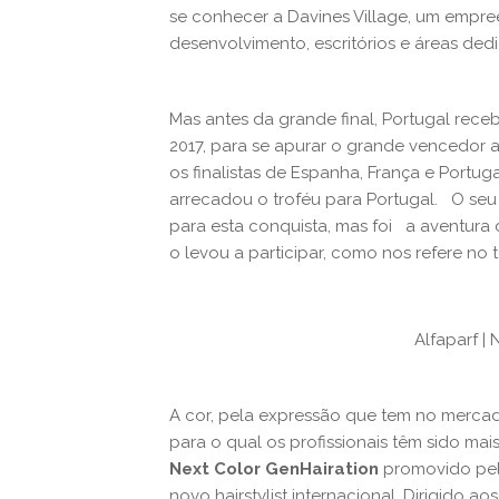
se conhecer a Davines Village, um empre
desenvolvimento, escritórios e áreas de
Mas antes da grande final, Portugal rec
2017, para se apurar o grande vencedor
os finalistas de Espanha, França e Portu
arrecadou o troféu para Portugal. O seu
para esta conquista, mas foi a aventura
o levou a participar, como nos refere no
Alfaparf |
A cor, pela expressão que tem no mercad
para o qual os profissionais têm sido mai
Next Color GenHairation
promovido pela
novo hairstylist internacional. Dirigido a