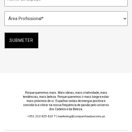
do
Espaço
Área
*
Profissional
*
Porque queremos mais. Mais ideias, mais criatividade, mais
tendências, mais beleza. Porque queremos ir mais longe e estar
mais próximos de si. Espalhar ondas de energia positiva e
convidá-lo a vibrar na nossa frequência de paixão pelo universo
dos Cabelos e da Beleza.
+351 213 825 610
T
|
marketing@companhiadascores.pt