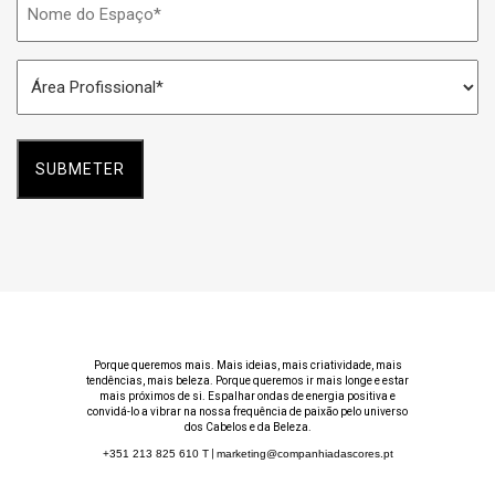
do
Espaço
Área
*
Profissional
*
Porque queremos mais. Mais ideias, mais criatividade, mais
tendências, mais beleza. Porque queremos ir mais longe e estar
mais próximos de si. Espalhar ondas de energia positiva e
convidá-lo a vibrar na nossa frequência de paixão pelo universo
dos Cabelos e da Beleza.
+351 213 825 610
T
|
marketing@companhiadascores.pt