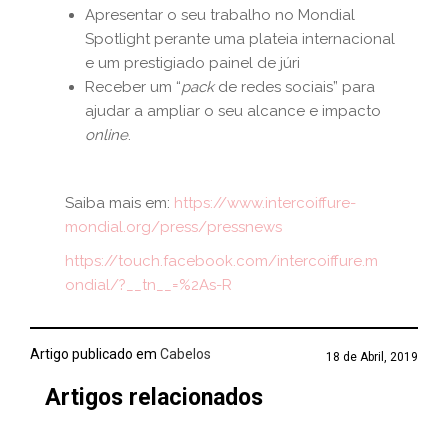
Apresentar o seu trabalho no Mondial
Spotlight perante uma plateia internacional
e um prestigiado painel de júri
Receber um “
pack
de redes sociais” para
ajudar a ampliar o seu alcance e impacto
online
.
Saiba mais em:
https://www.intercoiffure-
mondial.org/press/pressnews
https://touch.facebook.com/intercoiffure.m
ondial/?__tn__=%2As-R
Artigo publicado em
Cabelos
18 de Abril, 2019
Artigos relacionados