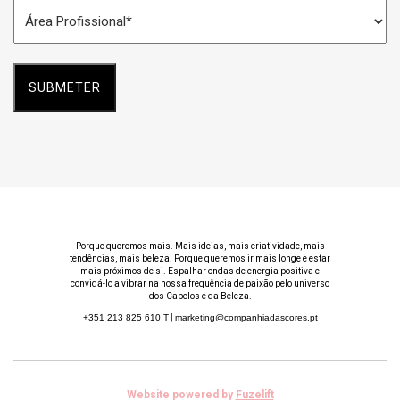
Área
*
Profissional
*
Porque queremos mais. Mais ideias, mais criatividade, mais
tendências, mais beleza. Porque queremos ir mais longe e estar
mais próximos de si. Espalhar ondas de energia positiva e
convidá-lo a vibrar na nossa frequência de paixão pelo universo
dos Cabelos e da Beleza.
+351 213 825 610
T
|
marketing@companhiadascores.pt
Website powered by
Fuzelift