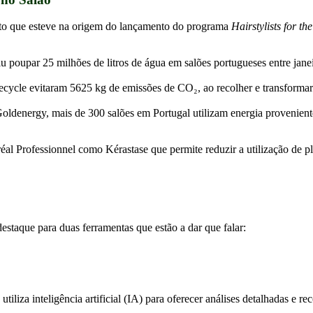
sito que esteve na origem do lançamento do programa
Hairstylists for th
u poupar 25 milhões de litros de água em salões portugueses entre jan
ecycle evitaram 5625 kg de emissões de CO₂, ao recolher e transformar
ldenergy, mais de 300 salões em Portugal utilizam energia provenient
al Professionnel como Kérastase que permite reduzir a utilização de p
estaque para duas ferramentas que estão a dar que falar:
tiliza inteligência artificial (IA) para oferecer análises detalhadas e