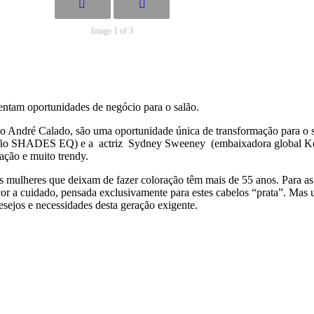
Image 1 of 3
ntam oportunidades de negócio para o salão.
do André Calado, são uma oportunidade única de transformação para o 
ão SHADES EQ) e a actriz Sydney Sweeney (embaixadora global Kérast
ação e muito trendy.
 mulheres que deixam de fazer coloração têm mais de 55 anos. Para as
r a cuidado, pensada exclusivamente para estes cabelos “prata”. Mas u
esejos e necessidades desta geração exigente.