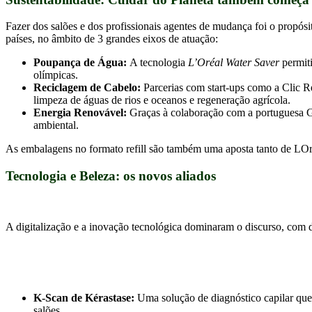
Fazer dos salões e dos profissionais agentes de mudança foi o propó
países, no âmbito de 3 grandes eixos de atuação:
Poupança de Água:
A tecnologia
L’Oréal Water Saver
permiti
olímpicas.
Reciclagem de Cabelo:
Parcerias com start-ups como a Clic R
limpeza de águas de rios e oceanos e regeneração agrícola.
Energia Renovável:
Graças à colaboração com a portuguesa Go
ambiental.
As embalagens no formato refill são também uma aposta tanto de LOré
Tecnologia e Beleza: os novos aliados
A digitalização e a inovação tecnológica dominaram o discurso, com d
K-Scan de Kérastase:
Uma solução de diagnóstico capilar que u
salões.