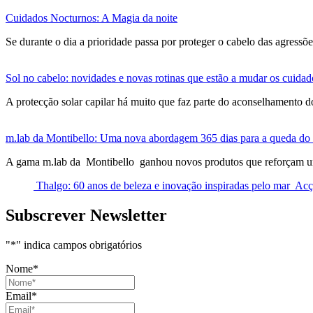
Cuidados Nocturnos: A Magia da noite
Se durante o dia a prioridade passa por proteger o cabelo das agress
Sol no cabelo: novidades e novas rotinas que estão a mudar os cuidad
A protecção solar capilar há muito que faz parte do aconselhamento 
m.lab da Montibello: Uma nova abordagem 365 dias para a queda do
A gama m.lab da Montibello ganhou novos produtos que reforçam uma
Thalgo: 60 anos de beleza e inovação inspiradas pelo mar
Acç
Subscrever Newsletter
"
*
" indica campos obrigatórios
Nome
*
Email
*