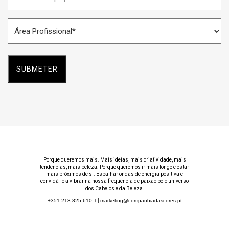
do
Espaço
Área
*
Profissional
*
Porque queremos mais. Mais ideias, mais criatividade, mais
tendências, mais beleza. Porque queremos ir mais longe e estar
mais próximos de si. Espalhar ondas de energia positiva e
convidá-lo a vibrar na nossa frequência de paixão pelo universo
dos Cabelos e da Beleza.
+351 213 825 610
T
|
marketing@companhiadascores.pt