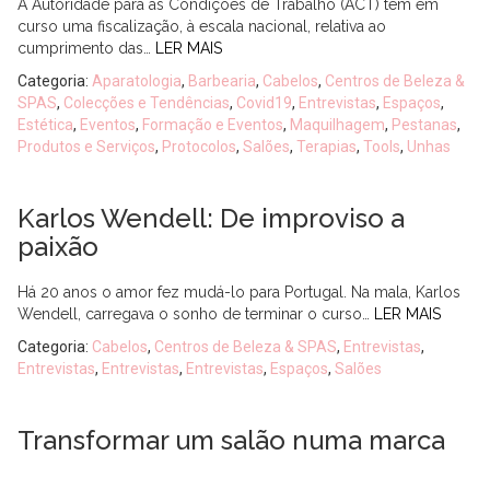
A Autoridade para as Condições de Trabalho (ACT) tem em
curso uma fiscalização, à escala nacional, relativa ao
cumprimento das…
LER MAIS
Categoria:
Aparatologia
,
Barbearia
,
Cabelos
,
Centros de Beleza &
SPAS
,
Colecções e Tendências
,
Covid19
,
Entrevistas
,
Espaços
,
Estética
,
Eventos
,
Formação e Eventos
,
Maquilhagem
,
Pestanas
,
Produtos e Serviços
,
Protocolos
,
Salões
,
Terapias
,
Tools
,
Unhas
Karlos Wendell: De improviso a
paixão
Há 20 anos o amor fez mudá-lo para Portugal. Na mala, Karlos
Wendell, carregava o sonho de terminar o curso…
LER MAIS
Categoria:
Cabelos
,
Centros de Beleza & SPAS
,
Entrevistas
,
Entrevistas
,
Entrevistas
,
Entrevistas
,
Espaços
,
Salões
Transformar um salão numa marca