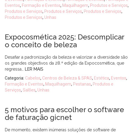
Eventos
,
Formação e Eventos
,
Maquilhagem
,
Produtos e Serviços
,
Produtos e Serviços
,
Produtos e Serviços
,
Produtos e Serviços
,
Produtos e Serviços
,
Unhas
Expocosmética 2025: Descomplicar
o conceito de beleza
Desafiar a padronização da beleza e valorizar a diversidade são
os grandes objectivos da 28.ª edição da Expocosmética, que
regressa…
LER MAIS
Categoria:
Cabelos
,
Centros de Beleza & SPAS
,
Estética
,
Eventos
,
Formação e Eventos
,
Maquilhagem
,
Pestanas
,
Produtos e
Serviços
,
Salões
,
Unhas
5 motivos para escolher o software
de faturação gicnet
De momento, existem inúmeras soluções de software de