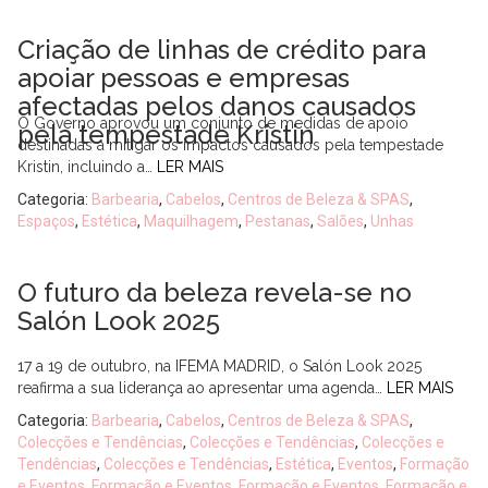
Criação de linhas de crédito para
apoiar pessoas e empresas
afectadas pelos danos causados
O Governo aprovou um conjunto de medidas de apoio
pela tempestade Kristin
destinadas a mitigar os impactos causados pela tempestade
Kristin, incluindo a…
LER MAIS
Categoria:
Barbearia
,
Cabelos
,
Centros de Beleza & SPAS
,
Espaços
,
Estética
,
Maquilhagem
,
Pestanas
,
Salões
,
Unhas
O futuro da beleza revela-se no
Salón Look 2025
17 a 19 de outubro, na IFEMA MADRID, o Salón Look 2025
reafirma a sua liderança ao apresentar uma agenda…
LER MAIS
Categoria:
Barbearia
,
Cabelos
,
Centros de Beleza & SPAS
,
Colecções e Tendências
,
Colecções e Tendências
,
Colecções e
Tendências
,
Colecções e Tendências
,
Estética
,
Eventos
,
Formação
e Eventos
,
Formação e Eventos
,
Formação e Eventos
,
Formação e