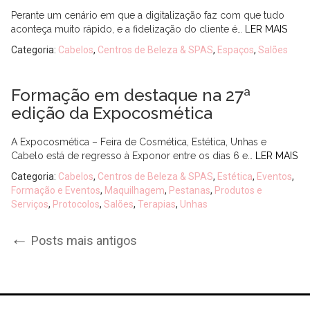
Perante um cenário em que a digitalização faz com que tudo
aconteça muito rápido, e a fidelização do cliente é…
LER MAIS
Categoria:
Cabelos
,
Centros de Beleza & SPAS
,
Espaços
,
Salões
Formação em destaque na 27ª
edição da Expocosmética
A Expocosmética – Feira de Cosmética, Estética, Unhas e
Cabelo está de regresso à Exponor entre os dias 6 e…
LER MAIS
Categoria:
Cabelos
,
Centros de Beleza & SPAS
,
Estética
,
Eventos
,
Formação e Eventos
,
Maquilhagem
,
Pestanas
,
Produtos e
Serviços
,
Protocolos
,
Salões
,
Terapias
,
Unhas
Post
←
Posts mais antigos
navigation