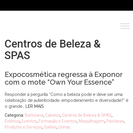
Centros de Beleza &
SPAS
Expocosmética regressa à Exponor
com o mote “Own Your Essence”
Responder à pergunta “Como a beleza pode e deve ser uma
celebração de autenticidade, empoderamento e diversidade?” é
o grande…
LER MAIS
Categoria:
Barbearia
,
Cabelos
,
Centros de Beleza & SPAS
,
Estética
,
Eventos
,
Formação e Eventos
,
Maquilhagem
,
Pestanas
,
Produtos e Serviços
,
Salões
,
Unhas