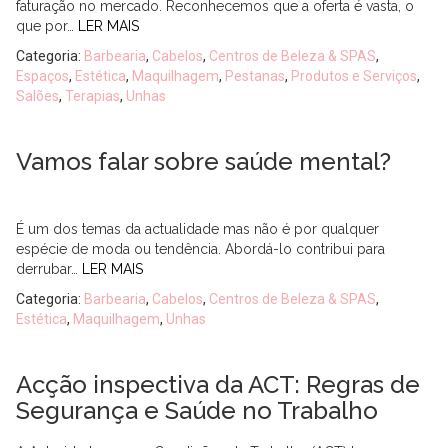
faturação no mercado. Reconhecemos que a oferta é vasta, o
que por…
LER MAIS
Categoria:
Barbearia
,
Cabelos
,
Centros de Beleza & SPAS
,
Espaços
,
Estética
,
Maquilhagem
,
Pestanas
,
Produtos e Serviços
,
Salões
,
Terapias
,
Unhas
Vamos falar sobre saúde mental?
É um dos temas da actualidade mas não é por qualquer
espécie de moda ou tendência. Abordá-lo contribui para
derrubar…
LER MAIS
Categoria:
Barbearia
,
Cabelos
,
Centros de Beleza & SPAS
,
Estética
,
Maquilhagem
,
Unhas
Acção inspectiva da ACT: Regras de
Segurança e Saúde no Trabalho