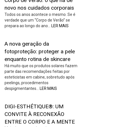
Corpo de Verão: o que há de
novo nos cuidados corporais
Todos os anos acontece o mesmo. Se é
verdade que um “Corpo de Verão” se
prepara ao longo do ano…
LER MAIS
A nova geração da
fotoproteção: proteger a pele
enquanto rotina de skincare
Há muito que os produtos solares fazem
parte das recomendações feitas por
esteticistas em cabine, sobretudo após
peelings, procedimentos
despigmentantes…
LER MAIS
DIGI-ESTHÉTIQUE®: UM
CONVITE À RECONEXÃO
ENTRE O CORPO E A MENTE