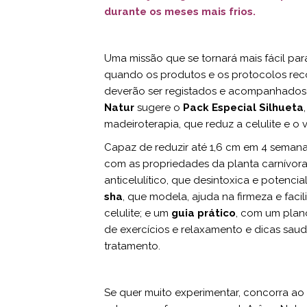
durante os meses mais frios.
Uma missão que se tornará mais fácil para
quando os produtos e os protocolos rec
deverão ser registados e acompanhados 
Natur
sugere o
Pack Especial Silhueta
madeiroterapia, que reduz a celulite e o v
Capaz de reduzir até 1,6 cm em 4 seman
com as propriedades da planta carnívor
anticelulítico, que desintoxica e potencia
sha
, que modela, ajuda na firmeza e faci
celulite; e um
guia prático
, com um plano
de exercícios e relaxamento e dicas saudá
tratamento.
Se quer muito experimentar, concorra a