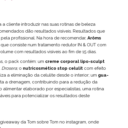
 a cliente introduzir nas suas rotinas de beleza
omendados dão resultados visíveis. Resultados que
pela profissional. Na hora de recomendar,
Arôms
, que consiste num tratamento redutor IN & OUT com
olume com resultados visíveis ao fim de 15 dias.
as, o pack contém: um
creme corporal lipo-sculpt
a
Drosera;
o
nutricosmético stop celulit
com efeito
liza a eliminação da celulite desde o interior; um
gua-
lita a drenagem, contribuindo para a redução da
 alimentar elaborado por especialistas, uma rotina
veis ​​para potencializar os resultados deste
o giveaway da Tom sobre Tom no instagram, onde