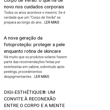
Corpo de Verão: o que há de
novo nos cuidados corporais
Todos os anos acontece o mesmo. Se é
verdade que um “Corpo de Verão” se
prepara ao longo do ano…
LER MAIS
A nova geração da
fotoproteção: proteger a pele
enquanto rotina de skincare
Há muito que os produtos solares fazem
parte das recomendações feitas por
esteticistas em cabine, sobretudo após
peelings, procedimentos
despigmentantes…
LER MAIS
DIGI-ESTHÉTIQUE®: UM
CONVITE À RECONEXÃO
ENTRE O CORPO E A MENTE