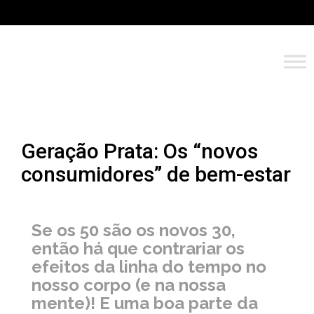
Geração Prata: Os “novos
consumidores” de bem-estar
Se os 50 são os novos 30,
então há que contrariar os
efeitos da linha do tempo no
nosso corpo (e na nossa
mente)! E uma boa parte da