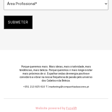
*
Profissional
*
Porque queremos mais. Mais ideias, mais criatividade, mais
tendências, mais beleza. Porque queremos ir mais longe e estar
mais próximos de si. Espalhar ondas de energia positiva e
convidá-lo a vibrar na nossa frequência de paixão pelo universo
dos Cabelos e da Beleza.
+351 213 825 610
T
|
marketing@companhiadascores.pt
Website powered by
Fuzelift