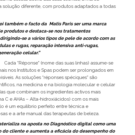
a solução diferente, com produtos adaptados a todas
foi também o facto da Matis Paris ser uma marca
e produtos e destaca-se nos tratamentos
 dirigindo-se a vários tipos de pele de acordo com as
ulas e rugas, reparação intensiva anti-rugas,
generação celular.”
Cada “Réponse” (nome das suas linhas) assume-se
onais nos Institutos e Spas podem ser prolongados em
isíveis. As soluções “réponses spéciques” são
tíficos, na medicina e na biologia molecular e celular
das que combinam os ingredientes activos mais
na C e AHAs – Alta-hidroxiácidos) com os mais
 é um equilíbrio perfeito entre técnica e
osas e a arte manual das terapeutas de beleza.
terializa na aposta no Diagnóstico digital como uma
to do cliente e aumenta a eficácia do desempenho do