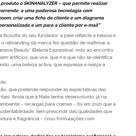
de produto o SKINANALYZER – que permite realizar
ecorrendo a uma poderosa tecnologia com
oom, criar uma ficha de cliente e um diagrama
personalizada e um para a cliente por e-mail”
filosofia do seu fundador: a pele reflecte a beleza e
o rebranding da marca fez questão de reafirmar a
essive Beauty” (Beleza Expressiva), indo ao encontro
m artifícios, que vive, que ri e que não se identifica
undo, uma beleza activa, que expressa e realça a
nte
ação, que pretende responder às expectativas das
is. Ainda que a Matis tenha desenvolvido, já na
mbiente – recargas para cremes – foi em 2020 que a
stentabilidade. Sem prescindir das qualidades que
textura e fragrância – criou formulações com