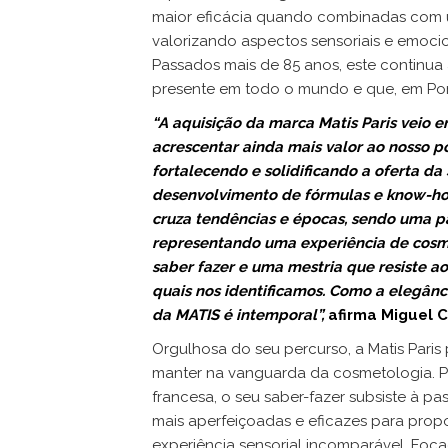
maior eficácia quando combinadas com 
valorizando aspectos sensoriais e emocio
Passados mais de 85 anos, este continua 
presente em todo o mundo e que, em Por
“A aquisição da marca Matis Paris veio e
acrescentar ainda mais valor ao nosso p
fortalecendo e solidificando a oferta da
desenvolvimento de fórmulas e know-how
cruza
tendências e épocas, sendo uma par
representando uma experiência de cosmé
saber fazer e uma mestria que resiste a
quais nos identificamos. Como a elegânc
da MATIS é intemporal”,
afirma Miguel C
Orgulhosa do seu percurso, a Matis Paris 
manter na vanguarda da cosmetologia. P
francesa, o seu saber-fazer subsiste à 
mais aperfeiçoadas e eficazes para prop
experiência sensorial incomparável. Foca