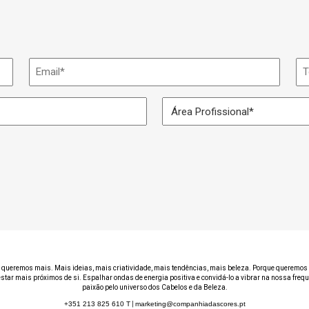
Email
Te
*
Área
Profissional
*
 queremos mais. Mais ideias, mais criatividade, mais tendências, mais beleza. Porque queremos 
estar mais próximos de si. Espalhar ondas de energia positiva e convidá-lo a vibrar na nossa freq
paixão pelo universo dos Cabelos e da Beleza.
+351 213 825 610
T
|
marketing@companhiadascores.pt