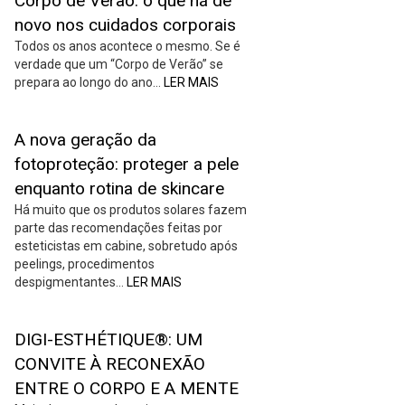
Corpo de Verão: o que há de
novo nos cuidados corporais
Todos os anos acontece o mesmo. Se é
verdade que um “Corpo de Verão” se
prepara ao longo do ano…
LER MAIS
A nova geração da
fotoproteção: proteger a pele
enquanto rotina de skincare
Há muito que os produtos solares fazem
parte das recomendações feitas por
esteticistas em cabine, sobretudo após
peelings, procedimentos
despigmentantes…
LER MAIS
DIGI-ESTHÉTIQUE®: UM
CONVITE À RECONEXÃO
ENTRE O CORPO E A MENTE