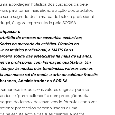
uma abordagem holística dos cuidados da pele,
nais para tornar mais eficaz a acção dos produtos.
a ser o segredo desta marca de beleza profissional
tugal, é agora representada pela SORISA.
nriquecer e
ortefólio de marcas de cosmética exclusivas,
 Sorisa no mercado da estética.
Pioneira no
 cosmético profissional, a MATIS Paris
ceira sólida das esteticistas há mais de 85 anos,
tica profissional com Formação qualitativa. Um
o tempo, à
s modas e às tendências, valores com os
ia que nunca sai de moda, a arte do cuidado francês
harneca, Administrador da SORISA.
permanece fiel aos seus valores originais para se
arisiense “parexcellence” e com produção 100%
passagem do tempo, desenvolvendo fórmulas cada vez
orcionar protocolos personalizados e uma
da na escuta activa das suas clientes, a marca