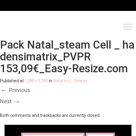
Pack Natal_steam Cell _ ha
densimatrix_PVPR
153,09€_Easy-Resize.com
Published
at
1280 × 1280
in
Natal em… Beleza
←
Previous
→
Next
Both comments and trackbacks are currently closed.