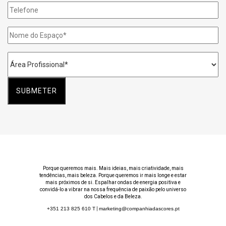
Telefone
Nome
do
Espaço
*
Área
Profissional
*
Porque queremos mais. Mais ideias, mais criatividade, mais
tendências, mais beleza. Porque queremos ir mais longe e estar
mais próximos de si. Espalhar ondas de energia positiva e
convidá-lo a vibrar na nossa frequência de paixão pelo universo
dos Cabelos e da Beleza.
+351 213 825 610
T
|
marketing@companhiadascores.pt