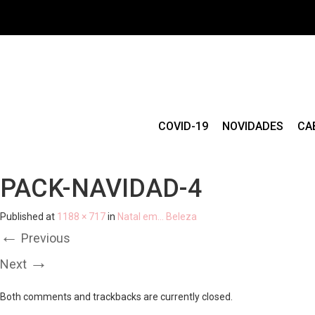
COVID-19
NOVIDADES
CA
PACK-NAVIDAD-4
Published
at
1188 × 717
in
Natal em… Beleza
←
Previous
→
Next
Both comments and trackbacks are currently closed.