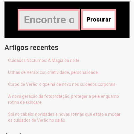
Artigos recentes
Cuidados Nocturnos: A Magia da noite
Unhas de Verão: cor, criatividade, personalidade…
Corpo de Verão: o que há de novo nos cuidados corporais
A nova geração da fotoproteção: proteger a pele enquanto
rotina de skincare
Sol no cabelo: novidades e novas rotinas que estão a mudar
os cuidados de Verão no salão