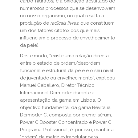
carbo-hidratos) e a
oxidação
(resultado de
numerosos processos que se desenvolvem
no nosso organismo, no qual resulta a
produção de
radicais
livres
, que constituem
um dos fatores citotóxicos que mais
influenciam o processo de envelhecimento
da pele).
Deste modo, “existe uma relação directa
entre o estado de ordem/desordem
funcional e estrutural da pele e o seu nível
de juventude ou envelhecimento”, explicou
Manuel Caballero, Diretor Técnico
Internacional Dermoder durante a
apresentação da gama em Lisboa. O
objectivo fundamental da gama Revitalia
Dermoder C, composta por creme, sérum,
Power C Booster Concentrado e Power C
Programa Profissional, é, por isso, manter a
“ordem” da matriz extracelular para