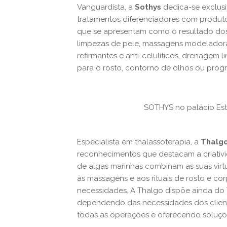
Vanguardista, a
Sothys
dedica-se exclusi
tratamentos diferenciadores com produt
que se apresentam como o resultado dos 
limpezas de pele, massagens modeladoras
refirmantes e anti-celulíticos, drenagem l
para o rosto, contorno de olhos ou prog
SOTHYS no palácio Esto
Especialista em thalassoterapia, a
Thalg
reconhecimentos que destacam a criativ
de algas marinhas combinam as suas virtud
às massagens e aos rituais de rosto e co
necessidades. A Thalgo dispõe ainda do 
dependendo das necessidades dos client
todas as operações e oferecendo soluçõe