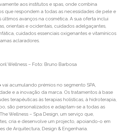
vamente aos institutos e spas, onde combina
os que respondem a todas as necessidades de pele e
últimos avanços na cosmética. A sua oferta inclui
, orientais e ocidentais, cuidados adelgaçantes,
infática, cuidados essenciais oxigenantes e vitamínicos
ramas aclaradores.
ril Wellness – Foto: Bruno Barbosa
o
vai acumulando prémios no segmento SPA,
idade e a inovação da marca. Os tratamentos à base
es terapêuticas às terapias holísticas, à hidroterapia,
rpo, são personalizados e adaptam-se a todas as
The Wellness – Spa Design, um serviço que,
es, cria e desenvolve um projecto, apoiando-o em
s de Arquitectura, Design & Engenharia.