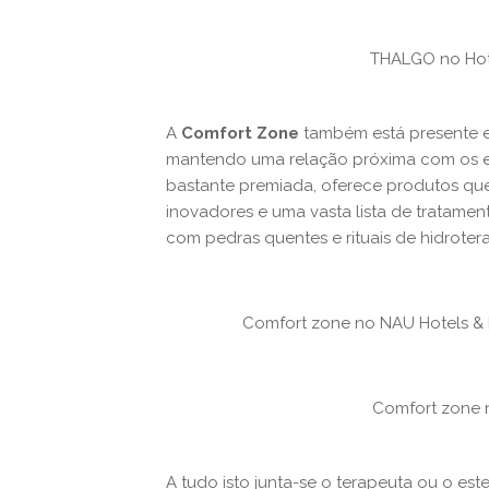
THALGO no Hot
A
Comfort Zone
também está presente em
mantendo uma relação próxima com os esp
bastante premiada, oferece produtos qu
inovadores e uma vasta lista de tratame
com pedras quentes e rituais de hidrotera
Comfort zone no NAU Hotels & R
Comfort zone n
A tudo isto junta-se o terapeuta ou o es