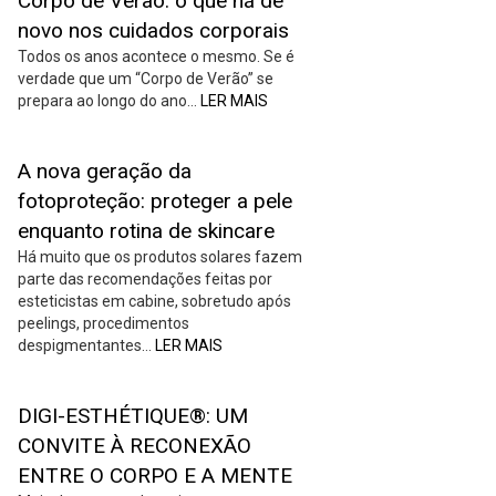
Corpo de Verão: o que há de
novo nos cuidados corporais
Todos os anos acontece o mesmo. Se é
verdade que um “Corpo de Verão” se
prepara ao longo do ano…
LER MAIS
A nova geração da
fotoproteção: proteger a pele
enquanto rotina de skincare
Há muito que os produtos solares fazem
parte das recomendações feitas por
esteticistas em cabine, sobretudo após
peelings, procedimentos
despigmentantes…
LER MAIS
DIGI-ESTHÉTIQUE®: UM
CONVITE À RECONEXÃO
ENTRE O CORPO E A MENTE