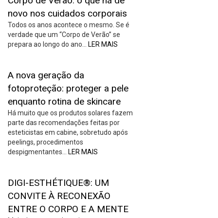
Corpo de Verão: o que há de
novo nos cuidados corporais
Todos os anos acontece o mesmo. Se é
verdade que um “Corpo de Verão” se
prepara ao longo do ano…
LER MAIS
A nova geração da
fotoproteção: proteger a pele
enquanto rotina de skincare
Há muito que os produtos solares fazem
parte das recomendações feitas por
esteticistas em cabine, sobretudo após
peelings, procedimentos
despigmentantes…
LER MAIS
DIGI-ESTHÉTIQUE®: UM
CONVITE À RECONEXÃO
ENTRE O CORPO E A MENTE