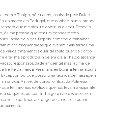
lhar com a Thalgo, há 41 anos, inspirada pela Dulce
ção da marca em Portugal, que conheci numa jornada
enhora que me atraiu e continua a atrair. Desde o
ção, é uma pessoa que tem um conhecimento
manipulação de algas. Depois, comecei a trabalhar
ram micro fragmentadas,que tiveram mais tarde uma
de vários tratamentos quer de rosto quer de corpo.
 a ter mais produtos, hoje em dia a Thalgo alcança
ovação, responsabilidade ambiental mas, acima de
 à frente da marca. Para mim, embora já tenha alguns
 da Exception porque possui uma técnica de massagem
inha vida. A nível de corpo, o ritual da Polinésia
que tem aromas exóticos que nos levam a viajar até
percurso que estou coma Thalgo e isso deve-se sem
nselhos e partilhas ao longo dos anos, e a quem
radecimento.