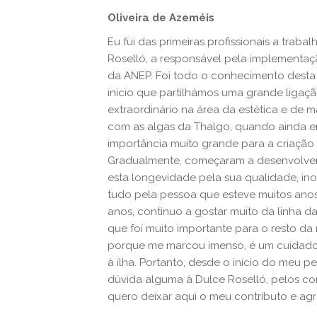
Oliveira de Azeméis
Eu fui das primeiras profissionais a traba
Roselló, a responsável pela implementa
da ANEP. Foi todo o conhecimento desta s
inicio que partilhámos uma grande liga
extraordinário na área da estética e de 
com as algas da Thalgo, quando ainda e
importância muito grande para a criação 
Gradualmente, começaram a desenvolver e
esta longevidade pela sua qualidade, in
tudo pela pessoa que esteve muitos anos
anos, continuo a gostar muito da linha
que foi muito importante para o resto da m
porque me marcou imenso, é um cuidado 
à ilha. Portanto, desde o início do meu 
dúvida alguma à Dulce Roselló, pelos co
quero deixar aqui o meu contributo e ag