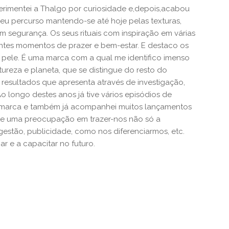
rimentei a Thalgo por curiosidade e,depois,acabou
 meu percurso mantendo-se até hoje pelas texturas,
m segurança. Os seus rituais com inspiração em várias
ntes momentos de prazer e bem-estar. E destaco os
e pele. É uma marca com a qual me identifico imenso
ureza e planeta, que se distingue do resto do
resultados que apresenta através de investigação,
Ao longo destes anos já tive vários episódios de
a marca e também já acompanhei muitos lançamentos
te uma preocupação em trazer-nos não só a
stão, publicidade, como nos diferenciarmos, etc.
r e a capacitar no futuro.