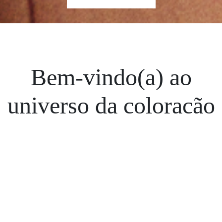
Bem-vindo(a) ao
universo da coloração
IVIVE
, a primeira e
única coloração 100%
natural da René
Furterer.