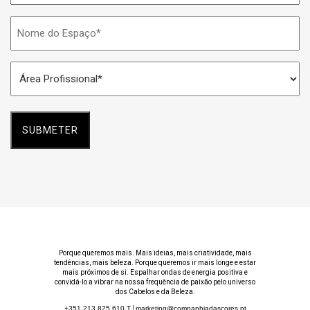
Nome
do
Espaço
Área
*
Profissional
*
Porque queremos mais. Mais ideias, mais criatividade, mais
tendências, mais beleza. Porque queremos ir mais longe e estar
mais próximos de si. Espalhar ondas de energia positiva e
convidá-lo a vibrar na nossa frequência de paixão pelo universo
dos Cabelos e da Beleza.
+351 213 825 610
T
|
marketing@companhiadascores.pt