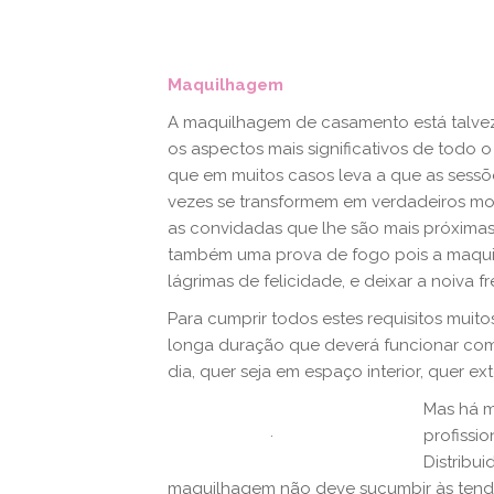
Maquilhagem
A maquilhagem de casamento está talvez
os aspectos mais significativos de todo 
que em muitos casos leva a que as sess
vezes se transformem em verdadeiros mo
as convidadas que lhe são mais próximas 
também uma prova de fogo pois a maquil
lágrimas de felicidade, e de
ixar a noiva 
Para cumprir todos estes requisitos mu
longa duração que deverá funcionar com 
dia, quer seja em espaço interior, quer exte
Mas há m
.
profissi
Distribui
maquilhagem não deve sucumbir às tend