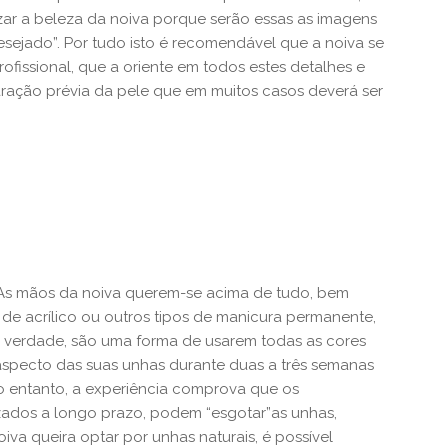
izar a beleza da noiva porque serão essas as imagens
desejado”. Por tudo isto é recomendável que a noiva se
fissional, que a oriente em todos estes detalhes e
ração prévia da pele que em muitos casos deverá ser
As mãos da noiva querem-se acima de tudo, bem
 de acrílico ou outros tipos de manicura permanente,
 verdade, são uma forma de usarem todas as cores
specto das suas unhas durante duas a três semanas
 entanto, a experiência comprova que os
zados a longo prazo, podem “esgotar”as unhas,
oiva queira optar por unhas naturais, é possível