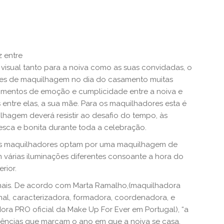
 entre
o visual tanto para a noiva como as suas convidadas, o
ões de maquilhagem no dia do casamento muitas
mentos de emoção e cumplicidade entre a noiva e
entre elas, a sua mãe. Para os maquilhadores esta é
hagem deverá resistir ao desafio do tempo, às
fresca e bonita durante toda a celebração.
itos maquilhadores optam por uma maquilhagem de
várias iluminações diferentes consoante a hora do
rior.
ais. De acordo com Marta Ramalho,(maquilhadora
onal, caracterizadora, formadora, coordenadora, e
dora PRO oficial da Make Up For Ever em Portugal), “a
ências que marcam o ano em que a noiva se casa,