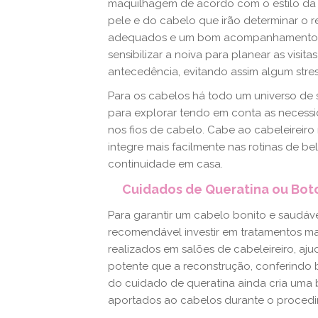
maquilhagem de acordo com o estilo da n
pele e do cabelo que irão determinar o 
adequados e um bom acompanhamento, a
sensibilizar a noiva para planear as visit
antecedência, evitando assim algum stres
Para os cabelos há todo um universo de 
para explorar tendo em conta as necessi
nos fios de cabelo. Cabe ao cabeleireir
integre mais facilmente nas rotinas de b
continuidade em casa.
Cuidados de Queratina ou Bo
Para garantir um cabelo bonito e saudáv
recomendável investir em tratamentos m
realizados em salões de cabeleireiro, aj
potente que a reconstrução, conferindo b
do cuidado de queratina ainda cria uma b
aportados ao cabelos durante o proced