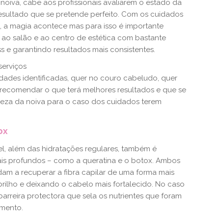
oiva, cabe aos profissionais avaliarem o estado da
resultado que se pretende perfeito. Com os cuidados
 magia acontece mas para isso é importante
as ao salão e ao centro de estética com bastante
s e garantindo resultados mais consistentes.
serviços
dades identificadas, quer no couro cabeludo, quer
o recomendar o que terá melhores resultados e que se
eleza da noiva para o caso dos cuidados terem
tox
el, além das hidratações regulares, também é
ais profundos – como a queratina e o botox. Ambos
udam a recuperar a fibra capilar de uma forma mais
rilho e deixando o cabelo mais fortalecido. No caso
arreira protectora que sela os nutrientes que foram
imento.