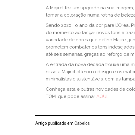
A Majirel fez um upgrade na sua imagem,
tornar a coloração numa rotina de beleza 
Sendo 2020 o ano da cor para L’Oréal Pr
do momento ao lançar novos tons e traz
variedade de cores que define Majirel, 
prometem combater os tons indesejados 
até seis semanas, graças ao reforço de m
A entrada da nova década trouxe uma ma
nisso a Majirel alterou o design e os mat
minimalistas e sustentáveis, com as tampas
Conheça esta e outras novidades de col
TOM, que pode assinar
AQUI
.
Artigo publicado em
Cabelos