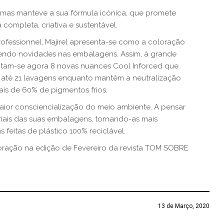
 mas manteve a sua fórmula icónica, que promete
completa, criativa e sustentável.
ofessionnel, Majirel apresenta-se como a coloração
endo novidades nas embalagens. Assim, à grande
juntam-se agora 8 novas nuances Cool Inforced que
até 21 lavagens enquanto mantêm a neutralização
ais de 60% de pigmentos frios.
ior consciencialização do meio ambiente. A pensar
eriais das suas embalagens, tornando-as mais
 feitas de plástico 100% reciclável.
oração na edição de Fevereiro da revista TOM SOBRE
13 de Março, 2020